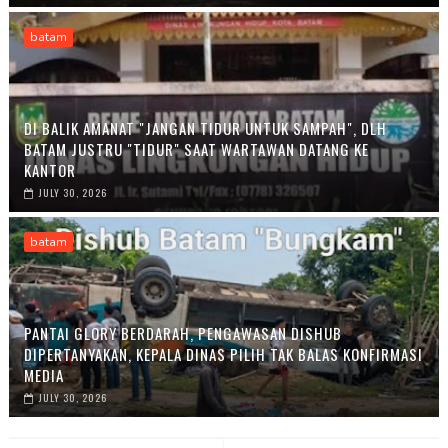
batam
DI BALIK AMANAT "JANGAN TIDUR UNTUK SAMPAH", DLH
BATAM JUSTRU "TIDUR" SAAT WARTAWAN DATANG KE
KANTOR
JULY 30, 2026
batam
PANTAI GLORY BERDARAH, PENGAWASAN DISHUB
DIPERTANYAKAN, KEPALA DINAS PILIH TAK BALAS KONFIRMASI
MEDIA
JULY 30, 2026