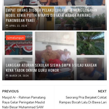
EMPAT ORANG DIDUGA PELAKU CURANMOR MENGGUNAKAN
MOBIL XENIA PUTIH NYARIS DIBAKAR WARGA RAWANG
PANOMBEAN PANEI
APRIL 23, 2024
simalungun
LANGGAR ATURAN SEKOLAH SISWA SMPN 1 SILAU KAHEAN
KENA TABOK OKNUM GURU HONOR
MARCH 24, 2024
PREVIOUS
NEXT
Masjid Ar - Rahman Pamatang
Seorang Pria Berjaket Coklat
Raya Gelar Peringatan Maulid
Rampas Bocah Lalu Di Bawa Lari
Nabi Besar Muhammad SAW