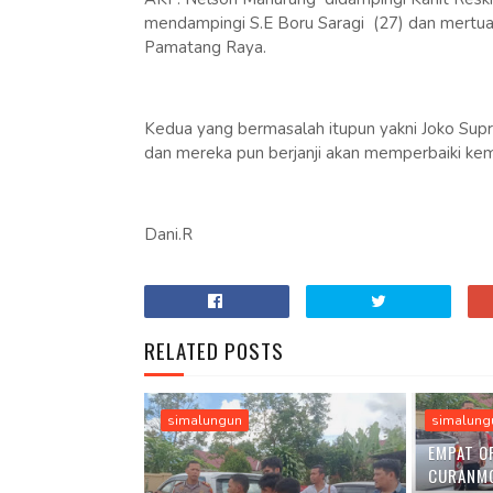
mendampingi S.E Boru Saragi (27) dan mertua 
Pamatang Raya.
Kedua yang bermasalah itupun yakni Joko Supri
dan mereka pun berjanji akan memperbaiki ke
Dani.R
RELATED POSTS
simalungun
simalung
EMPAT O
CURANM