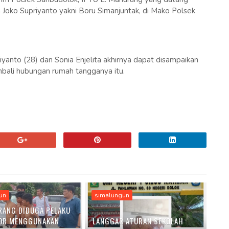
Joko Supriyanto yakni Boru Simanjuntak, di Mako Polsek
yanto (28) dan Sonia Enjelita akhirnya dapat disampaikan
mbali hubungan rumah tangganya itu.
un
simalungun
RANG DIDUGA PELAKU
OR MENGGUNAKAN
LANGGAR ATURAN SEKOLAH