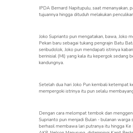
IPDA Bernard Napitupulu, saat menanyakan, pa
tujuannya hingga dituduh melakukan penculika
Joko Suprianto pun mengatakan, bawa, Joko me
Pekan baru sebagai tukang pengrajin Batu Bat
seribudolok, Joko pun mendapati istrinya kabar
berinisial (Ml) yang kala itu kepergok sedang 
kandungnya.
Setelah dua hari Joko Pun kembali ketempat k
mempergoki istrinya itu pun selalu membayan
Dengan cara melompat tembok dan menggendo
Suprianto pun menjadi Bulan - bulanan warga
berhasil membawa lari putranya itu hingga K
AKP. Nelson Manurung didampingi Kanit Reskr