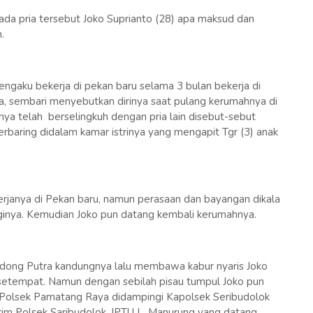
da pria tersebut Joko Suprianto (28) apa maksud dan
n.
ngaku bekerja di pekan baru selama 3 bulan bekerja di
a, sembari menyebutkan dirinya saat pulang kerumahnya di
nya telah berselingkuh dengan pria lain disebut-sebut
berbaring didalam kamar istrinya yang mengapit Tgr (3) anak
erjanya di Pekan baru, namun perasaan dan bayangan dikala
ginya. Kemudian Joko pun datang kembali kerumahnya.
ng Putra kandungnya lalu membawa kabur nyaris Joko
 setempat. Namun dengan sebilah pisau tumpul Joko pun
e Polsek Pamatang Raya didampingi Kapolsek Seribudolok
im Polsek Saribudolok, IPTU L. Manurung yang datang