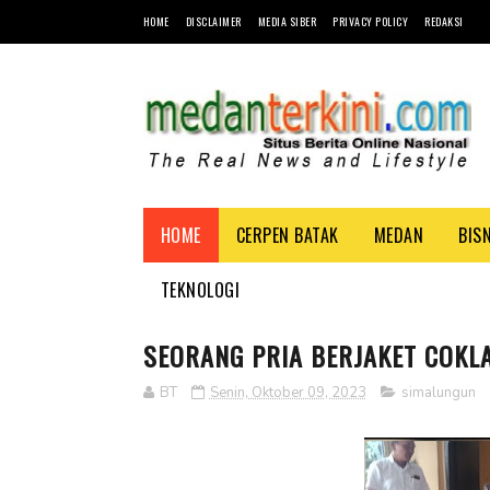
HOME
DISCLAIMER
MEDIA SIBER
PRIVACY POLICY
REDAKSI
HOME
CERPEN BATAK
MEDAN
BIS
TEKNOLOGI
SEORANG PRIA BERJAKET COKL
BT
Senin, Oktober 09, 2023
simalungun