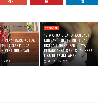
nasional
18 WARGA DILAPORKAN JADI
DIN PEKANBARU KUTUK
KORBAN, POLRES INHIL DAN
SME, DESAK POLDA
BKSDA TINGKATKAN UPAYA
MIN PERLINDUNGAN
PENANGANAN GANGGUAN KERA
LIAR DI TEMBILAHAN
06, 2026
AUGUST 05, 2026