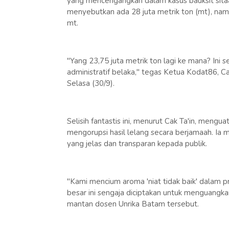
yang mencengangkan dalam kasus bauksit sitaan
menyebutkan ada 28 juta metrik ton (mt), na
mt.
"Yang 23,75 juta metrik ton lagi ke mana? Ini se
administratif belaka," tegas Ketua Kodat86, C
Selasa (30/9).
Selisih fantastis ini, menurut Cak Ta'in, meng
mengorupsi hasil lelang secara berjamaah. I
yang jelas dan transparan kepada publik.
"Kami mencium aroma 'niat tidak baik' dalam pro
besar ini sengaja diciptakan untuk menguangkan 
mantan dosen Unrika Batam tersebut.