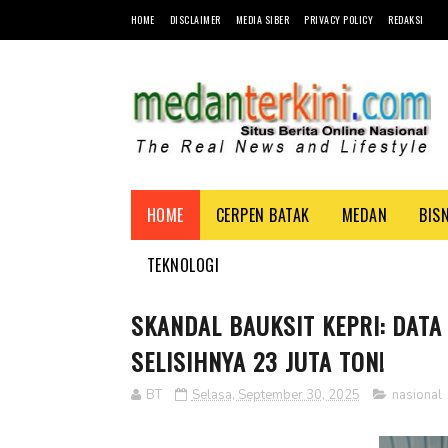
HOME
DISCLAIMER
MEDIA SIBER
PRIVACY POLICY
REDAKSI
HOME
CERPEN BATAK
MEDAN
BIS
TEKNOLOGI
SKANDAL BAUKSIT KEPRI: DATA
SELISIHNYA 23 JUTA TON!
BT
Selasa, September 30, 2025
nasional