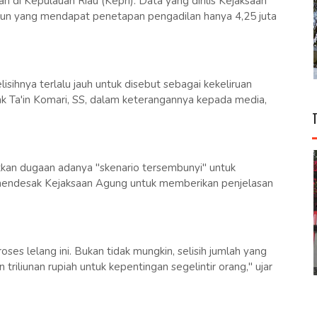
 di Kepulauan Riau (Kepri). Data yang dirilis Kejaksaan
mun yang mendapat penetapan pengadilan hanya 4,25 juta
lisihnya terlalu jauh untuk disebut sebagai kekeliruan
ak Ta'in Komari, SS, dalam keterangannya kepada media,
uatkan dugaan adanya "skenario tersembunyi" untuk
a mendesak Kejaksaan Agung untuk memberikan penjelasan
ses lelang ini. Bukan tidak mungkin, selisih jumlah yang
triliunan rupiah untuk kepentingan segelintir orang," ujar