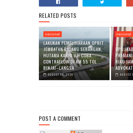
RELATED POSTS
nasional
nasional
LAKUKAN PEMELIHARAAN OPRIT
JEMBATAN BATANG SERANGAN,
DPC IKA
HUTAMA KARYA UJI COBA
PREMANI
CONTRAFLOW DI KM 55 TOL
RIAU JA
BINJAI–LANGSA
ADVOKAT
AUGUST 06, 2026
AUGUST 
POST A COMMENT