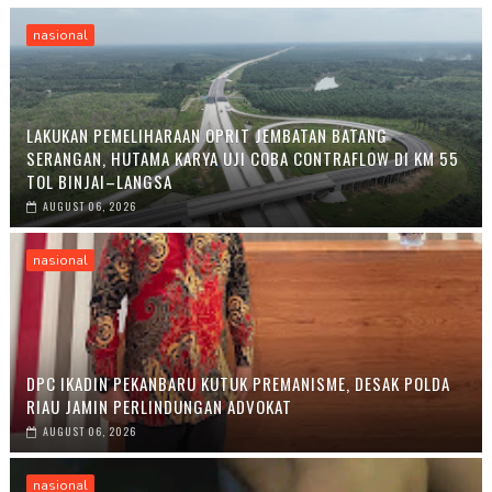
nasional
LAKUKAN PEMELIHARAAN OPRIT JEMBATAN BATANG
SERANGAN, HUTAMA KARYA UJI COBA CONTRAFLOW DI KM 55
TOL BINJAI–LANGSA
AUGUST 06, 2026
nasional
DPC IKADIN PEKANBARU KUTUK PREMANISME, DESAK POLDA
RIAU JAMIN PERLINDUNGAN ADVOKAT
AUGUST 06, 2026
nasional