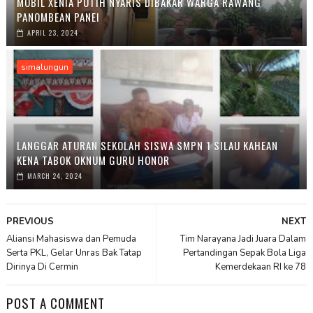
MOBIL XENIA PUTIH NYARIS DIBAKAR WARGA RAWANG
PANOMBEAN PANEI
APRIL 23, 2024
simalungun
LANGGAR ATURAN SEKOLAH SISWA SMPN 1 SILAU KAHEAN
KENA TABOK OKNUM GURU HONOR
MARCH 24, 2024
PREVIOUS
NEXT
Aliansi Mahasiswa dan Pemuda
Tim Narayana Jadi Juara Dalam
Serta PKL, Gelar Unras Bak Tatap
Pertandingan Sepak Bola Liga
Dirinya Di Cermin
Kemerdekaan RI ke 78
POST A COMMENT