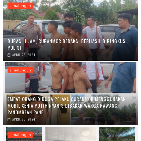
simalungun
DURASI 1 JAM, CURANMOR BERAKSI BERHASIL DIRINGKUS
POLISI
APRIL 23, 2024
simalungun
EMPAT ORANG DIDUGA PELAKU CURANMOR MENGGUNAKAN
MOBIL XENIA PUTIH NYARIS DIBAKAR WARGA RAWANG
PANOMBEAN PANEI
APRIL 23, 2024
simalungun