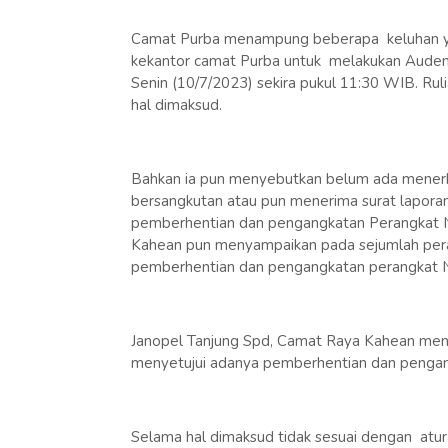
Camat Purba menampung beberapa keluhan ya
kekantor camat Purba untuk melakukan Audensi
Senin (10/7/2023) sekira pukul 11:30 WIB. Ru
hal dimaksud.
Bahkan ia pun menyebutkan belum ada menerb
bersangkutan atau pun menerima surat laporan
pemberhentian dan pengangkatan Perangkat Na
Kahean pun menyampaikan pada sejumlah pera
pemberhentian dan pengangkatan perangkat N
Janopel Tanjung Spd, Camat Raya Kahean meng
menyetujui adanya pemberhentian dan pengan
Selama hal dimaksud tidak sesuai dengan atu