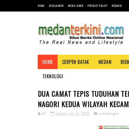
HOME
DISCLAIMER
MEDIA SIBER
PRIVACY POLICY
REDAKSI
HOME
CERPEN BATAK
MEDAN
BIS
TEKNOLOGI
DUA CAMAT TEPIS TUDUHAN TE
NAGORI KEDUA WILAYAH KECA
BT
Selasa, Juli 11, 2023
simalungun