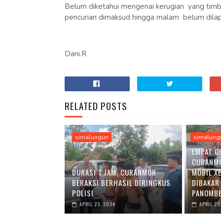
Belum diketahui mengenai kerugian yang timbul
pencurian dimaksud hingga malam belum dilapo
Dani.R
RELATED POSTS
simalungun
simalung
EMPAT O
CURANM
DURASI 1 JAM, CURANMOR
MOBIL X
BERAKSI BERHASIL DIRINGKUS
DIBAKAR
POLISI
PANOMBE
APRIL 23, 2024
APRIL 23