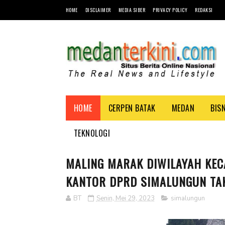
HOME
DISCLAIMER
MEDIA SIBER
PRIVACY POLICY
REDAKSI
HOME
CERPEN BATAK
MEDAN
BIS
TEKNOLOGI
MALING MARAK DIWILAYAH KEC
KANTOR DPRD SIMALUNGUN TAK
BT
Senin, Mei 29, 2023
simalungun