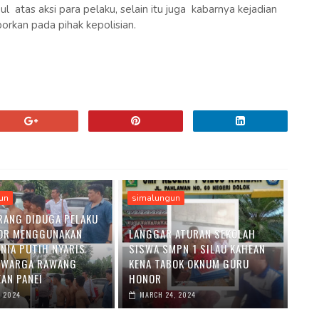
 atas aksi para pelaku, selain itu juga kabarnya kejadian
rkan pada pihak kepolisian.
un
simalungun
RANG DIDUGA PELAKU
OR MENGGUNAKAN
LANGGAR ATURAN SEKOLAH
ENIA PUTIH NYARIS
SISWA SMPN 1 SILAU KAHEAN
 WARGA RAWANG
KENA TABOK OKNUM GURU
AN PANEI
HONOR
, 2024
MARCH 24, 2024