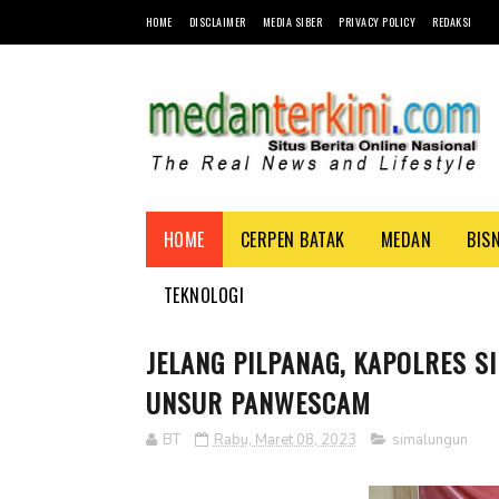
HOME
DISCLAIMER
MEDIA SIBER
PRIVACY POLICY
REDAKSI
HOME
CERPEN BATAK
MEDAN
BIS
TEKNOLOGI
JELANG PILPANAG, KAPOLRES 
UNSUR PANWESCAM
BT
Rabu, Maret 08, 2023
simalungun