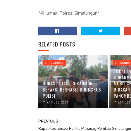
*#Humas_Polres_Simalungun*
RELATED POSTS
simalungun
simalung
EMPAT O
CURANM
DURASI 1 JAM, CURANMOR
MOBIL X
BERAKSI BERHASIL DIRINGKUS
DIBAKAR
POLISI
PANOMBE
APRIL 23, 2024
APRIL 23
PREVIOUS
Rapat Koordinasi Panitia Pilpanag Pemkab Simalungu