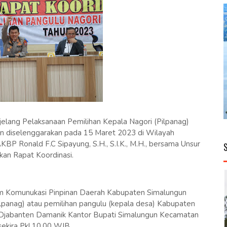
lang Pelaksanaan Pemilihan Kepala Nagori (Pilpanag)
an diselenggarakan pada 15 Maret 2023 di Wilayah
P Ronald F.C Sipayung, S.H., S.I.K., M.H., bersama Unsur
an Rapat Koordinasi.
um Komunukasi Pinpinan Daerah Kabupaten Simalungun
lpanag) atau pemilihan pangulu (kepala desa) Kabupaten
n Djabanten Damanik Kantor Bupati Simalungun Kecamatan
ekira Pkl.10.00 WIB.