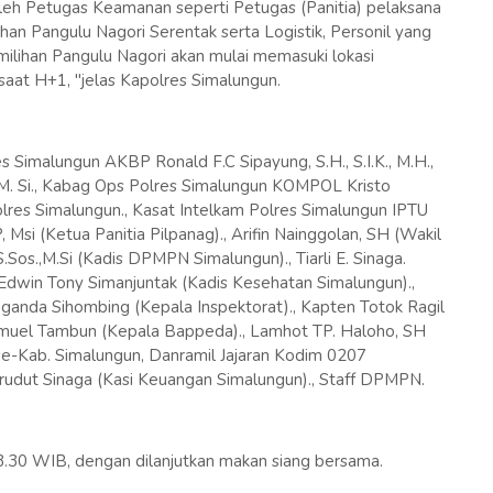
eh Petugas Keamanan seperti Petugas (Panitia) pelaksana
han Pangulu Nagori Serentak serta Logistik, Personil yang
ihan Pangulu Nagori akan mulai memasuki lokasi
aat H+1, "jelas Kapolres Simalungun.
Simalungun AKBP Ronald F.C Sipayung, S.H., S.I.K., M.H.,
M. Si., Kabag Ops Polres Simalungun KOMPOL Kristo
 Polres Simalungun., Kasat Intelkam Polres Simalungun IPTU
, Msi (Ketua Panitia Pilpanag)., Arifin Nainggolan, SH (Wakil
.Sos.,M.Si (Kadis DPMPN Simalungun)., Tiarli E. Sinaga.
Edwin Tony Simanjuntak (Kadis Kesehatan Simalungun).,
oganda Sihombing (Kepala Inspektorat)., Kapten Totok Ragil
amuel Tambun (Kepala Bappeda)., Lamhot TP. Haloho, SH
-Kab. Simalungun, Danramil Jajaran Kodim 0207
udut Sinaga (Kasi Keuangan Simalungun)., Staff DPMPN.
13.30 WIB, dengan dilanjutkan makan siang bersama.