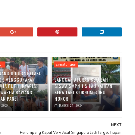
un
simalungun
RANG DIDUGA PELAKU
OR MENGGUNAKAN
LANGGAR ATURAN SEKOLAH
ENIA PUTIH NYARIS
SISWA SMPN 1 SILAU KAHEAN
 WARGA RAWANG
KENA TABOK OKNUM GURU
AN PANEI
HONOR
, 2024
MARCH 24, 2024
NEXT
n
Penumpang Kapal Very Asal Singapura Jadi Target Titipan