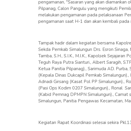
pengamanan, "Sasaran yang akan diamankan ol
Pilpanag, Calon Pangulu yang mengikuti Pemili
melakukan pengamanan pada pelaksanaan Pemil
pengamanan saat H-1 dan akan kembali pada s
Tampak hadir dalam kegiatan bersama Kapolres 
Sekda Pemkab Simalungun Drs. Esron Sinaga, 
Tamba, S.H., S.I.K., M.I.K., Kapolsek Sejajaran
Teguh Raya Putra Sianturi., Albert Saragih, S.TP
Ketua Panitia Pilpanag)., Sarimuda AD. Purba, S
(Kepala Dinas Dukcapil Pemkab Simalungun)., 
Adnadi Girsang (Kasat Pol PP Simalungun)., R
(Pasi Ops Kodim 0207 Simalungun)., Ronal S
(Kabid Pemnag DPMPN Simalungun)., Camat se
Simalungun, Panitia Pengawas Kecamatan, Mar
Kegiatan Rapat Koordinasi selesai sekira Pkl.