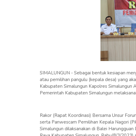
SIMALUNGUN - Sebagai bentuk kesiapan menje
atau pemilihan pangulu (kepala desa) yang ak
Kabupaten Simalungun Kapolres Simalungun AKB
Pemerintah Kabupaten Simalungun melaksanak
Rakor (Rapat Koordinasi) Bersama Unsur For
serta Panwescam Pemilihan Kepala Nagori (Pi
Simalungun dilaksanakan di Balei Harunggua
Raya Kabupaten Simalungun, Rabu(8/3/2023) s