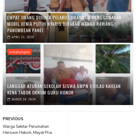
EMPAT ORANG DIDUGA PELAKU CURANMOR MENGGUNAKAN
MOBIL XENIA PUTIH NYARIS DIBAKAR WARGA RAWANG
PANOMBEAN PANEI
APRIL 23, 2024
simalungun
LANGGAR ATURAN SEKOLAH SISWA SMPN 1 SILAU KAHEAN
KENA TABOK OKNUM GURU HONOR
MARCH 24, 2024
PREVIOUS
Warga Sekitar Perumahan
Herowin Heboh, Mayat Pria