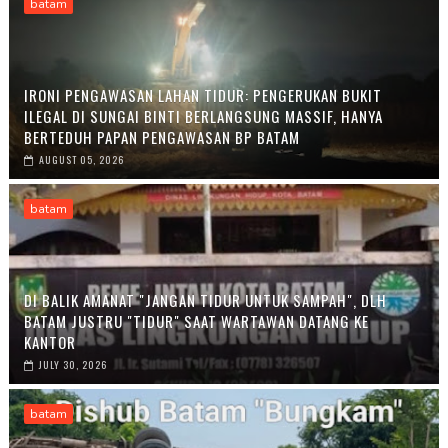
batam
IRONI PENGAWASAN LAHAN TIDUR: PENGERUKAN BUKIT
ILEGAL DI SUNGAI BINTI BERLANGSUNG MASSIF, HANYA
BERTEDUH PAPAN PENGAWASAN BP BATAM
AUGUST 05, 2026
batam
DI BALIK AMANAT "JANGAN TIDUR UNTUK SAMPAH", DLH
BATAM JUSTRU "TIDUR" SAAT WARTAWAN DATANG KE
KANTOR
JULY 30, 2026
batam