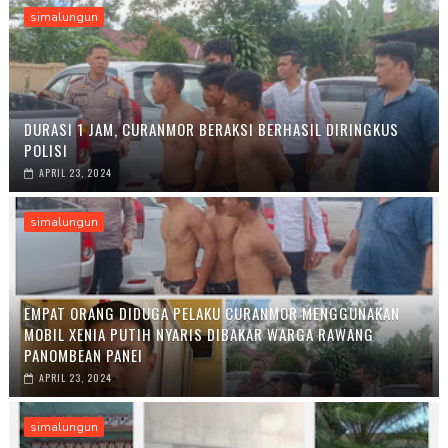
simalungun
DURASI 1 JAM, CURANMOR BERAKSI BERHASIL DIRINGKUS
POLISI
APRIL 23, 2024
simalungun
EMPAT ORANG DIDUGA PELAKU CURANMOR MENGGUNAKAN
MOBIL XENIA PUTIH NYARIS DIBAKAR WARGA RAWANG
PANOMBEAN PANEI
APRIL 23, 2024
simalungun