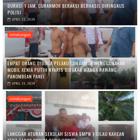
DURASI 1 JAM, CURANMOR BERAKSI BERHASIL DIRINGKUS
POLISI
APRIL 23, 2024
simalungun
EMPAT ORANG DIDUGA PELAKU CURANMOR MENGGUNAKAN
MOBIL XENIA PUTIH NYARIS DIBAKAR WARGA RAWANG
PANOMBEAN PANEI
APRIL 23, 2024
simalungun
LANGGAR ATURAN SEKOLAH SISWA SMPN 1 SILAU KAHEAN