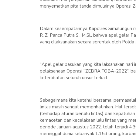
menyematkan pita tanda dimulainya Operasi Z
Dalam kesempatannya Kapolres Simalungun me
R. Z. Panca Putra S., M.Si., bahwa apel gela
yang dilaksanakan secara serentak oleh Polda 
"Apel gelar pasukan yang kita laksanakan hari
pelaksanaan Operasi “ZEBRA TOBA-2022”, baik
keterlibatan seluruh unsur terkait.
Sebagaimana kita ketahui bersama, permasalah
lintas masih sangat memprihatinkan. Hal terse
(terhadap aturan berlalu lintas) dan kepatuha
kemacetan dan kecelakaan lalu lintas yang me
periode Januari-agustus 2022, telah terjadi 4
meninggal dunia sebanyak 1.153 orang, korban 