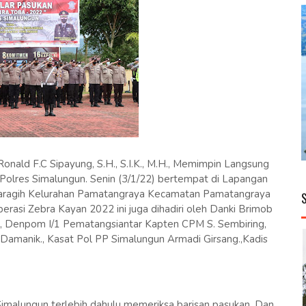
ld F.C Sipayung, S.H., S.I.K., M.H., Memimpin Langsung
Polres Simalungun. Senin (3/1/22) bertempat di Lapangan
 Saragih Kelurahan Pamatangraya Kecamatan Pamatangraya
rasi Zebra Kayan 2022 ini juga dihadiri oleh Danki Brimob
., Denpom I/1 Pematangsiantar Kapten CPM S. Sembiring,
anik., Kasat Pol PP Simalungun Armadi Girsang.,Kadis
malungun terlebih dahulu memeriksa barisan pasukan. Dan