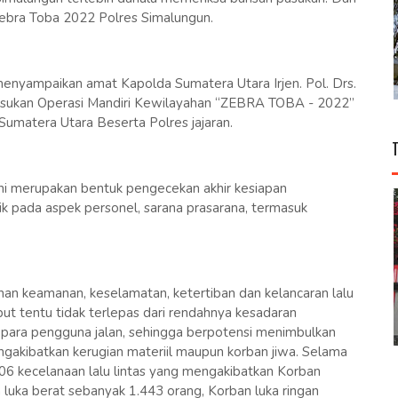
ebra Toba 2022 Polres Simalungun.
nyampaikan amat Kapolda Sumatera Utara Irjen. Pol. Drs.
r Pasukan Operasi Mandiri Kewilayahan “ZEBRA TOBA - 2022”
Sumatera Utara Beserta Polres jajaran.
 ini merupakan bentuk pengecekan akhir kesiapan
 pada aspek personel, sarana prasarana, termasuk
an keamanan, keselamatan, ketertiban dan kelancaran lalu
but tentu tidak terlepas dari rendahnya kesadaran
n para pengguna jalan, sehingga berpotensi menimbulkan
ngakibatkan kerugian materiil maupun korban jiwa. Selama
.306 kecelanaan lalu lintas yang mengakibatkan Korban
luka berat sebanyak 1.443 orang, Korban luka ringan