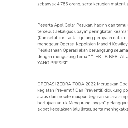
sebanyak 4.786 orang, serta kerugian materiil
Peserta Apel Gelar Pasukan, hadirin dan tam
tersebut sekaligus upaya” peningkatan keamana
(Kamseltibcar Lantas) jelang perayaan natal d
menggelar Operasi Kepolisian Mandiri Kewi
Pelaksanaan Operasi akan berlangsung selama 
dengan mengusung tema " “TERTIB BERL
YANG PRESISI".
OPERASI ZEBRA-TOBA 2022 Merupakan Operasi
kegiatan Pre-emtif Dan Preventif, didukung p
statis dan mobile maupun teguran secara sim
bertujuan untuk Mengurangi angka” pelanggaran
akibat kecelakaan lalu lintas, serta meningkatk