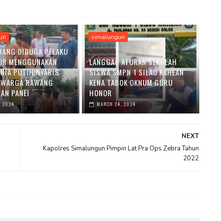
un
simalungun
RANG DIDUGA PELAKU
OR MENGGUNAKAN
LANGGAR ATURAN SEKOLAH
ENIA PUTIH NYARIS
SISWA SMPN 1 SILAU KAHEAN
 WARGA RAWANG
KENA TABOK OKNUM GURU
AN PANEI
HONOR
, 2024
MARCH 24, 2024
NEXT
Kapolres Simalungun Pimpin Lat Pra Ops Zebra Tahun
2022