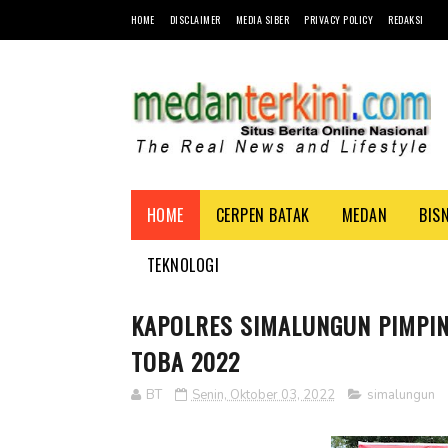
HOME
DISCLAIMER
MEDIA SIBER
PRIVACY POLICY
REDAKSI
HOME
CERPEN BATAK
MEDAN
BIS
TEKNOLOGI
KAPOLRES SIMALUNGUN PIMPIN
TOBA 2022
BT
Senin, Oktober 03, 2022
simalungun