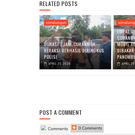
RELATED POSTS
simalungun
simalung
EMPAT O
CURANM
DURASI 1 JAM, CURANMOR
MOBIL X
BERAKSI BERHASIL DIRINGKUS
DIBAKAR
POLISI
PANOMBE
APRIL 23, 2024
APRIL 23
POST A COMMENT
0 Comments
Comments