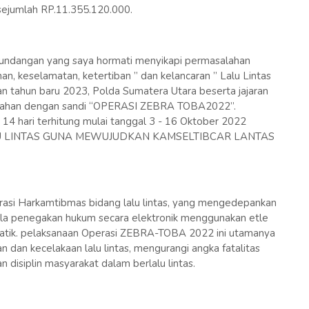
 sejumlah RP.11.355.120.000.
u undangan yang saya hormati menyikapi permasalahan
n, keselamatan, ketertiban ” dan kelancaran ” Lalu Lintas
an tahun baru 2023, Polda Sumatera Utara beserta jajaran
layahan dengan sandi “OPERASI ZEBRA TOBA2022”.
14 hari terhitung mulai tanggal 3 - 16 Oktober 2022
ALU LINTAS GUNA MEWUJUDKAN KAMSELTIBCAR LANTAS
 Harkamtibmas bidang lalu lintas, yang mengedepankan
ola penegakan hukum secara elektronik menggunakan etle
patik. pelaksanaan Operasi ZEBRA-TOBA 2022 ini utamanya
 dan kecelakaan lalu lintas, mengurangi angka fatalitas
an disiplin masyarakat dalam berlalu lintas.