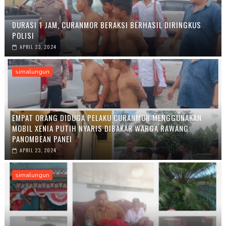
DURASI 1 JAM, CURANMOR BERAKSI BERHASIL DIRINGKUS
POLISI
APRIL 23, 2024
simalungun
EMPAT ORANG DIDUGA PELAKU CURANMOR MENGGUNAKAN
MOBIL XENIA PUTIH NYARIS DIBAKAR WARGA RAWANG
PANOMBEAN PANEI
APRIL 23, 2024
simalungun