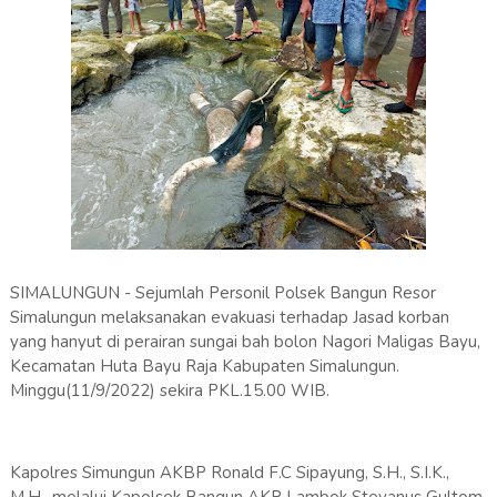
SIMALUNGUN - Sejumlah Personil Polsek Bangun Resor
Simalungun melaksanakan evakuasi terhadap Jasad korban
yang hanyut di perairan sungai bah bolon Nagori Maligas Bayu,
Kecamatan Huta Bayu Raja Kabupaten Simalungun.
Minggu(11/9/2022) sekira PKL.15.00 WIB.
Kapolres Simungun AKBP Ronald F.C Sipayung, S.H., S.I.K.,
M.H., melalui Kapolsek Bangun AKP Lambok Stevanus Gultom,