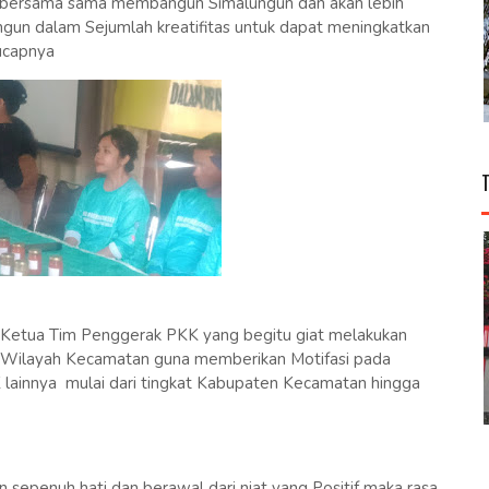
uk bersama sama membangun Simalungun dan akan lebih
un dalam Sejumlah kreatifitas untuk dapat meningkatkan
 ucapnya
a Ketua Tim Penggerak PKK yang begitu giat melakukan
a Wilayah Kecamatan guna memberikan Motifasi pada
lainnya mulai dari tingkat Kabupaten Kecamatan hingga
sepenuh hati dan berawal dari niat yang Positif maka rasa