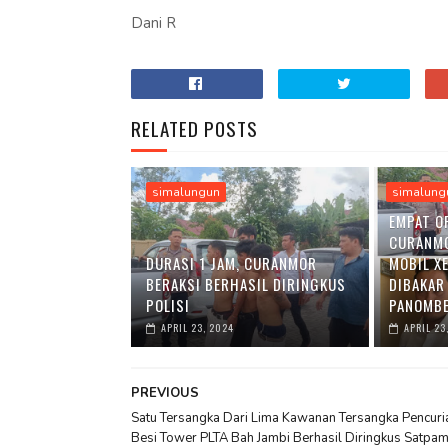
Dani R
RELATED POSTS
simalungun
simalung
EMPAT O
CURANM
DURASI 1 JAM, CURANMOR
MOBIL X
BERAKSI BERHASIL DIRINGKUS
DIBAKAR
POLISI
PANOMBE
APRIL 23, 2024
APRIL 23
PREVIOUS
Satu Tersangka Dari Lima Kawanan Tersangka Pencuri
Besi Tower PLTA Bah Jambi Berhasil Diringkus Satpa