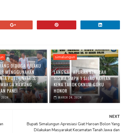
un
simalungun
RANG DIDUGA PELAKU
OR MENGGUNAKAN
LANGGAR ATURAN SEKOLAH
ENIA PUTIH NYARIS
SISWA SMPN 1 SILAU KAHEAN
 WARGA RAWANG
KENA TABOK OKNUM GURU
AN PANEI
HONOR
, 2024
MARCH 24, 2024
NEXT
an
Bupati Simalungun Apresiasi Giat Haroan Bolon Yang
m
Dilakukan Masyarakat Kecamatan Tanah Jawa dan