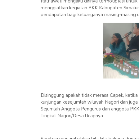
Ratnawati mengaku dirinya termotipfasi unt
menggiatkan kegiatan PKK Kabupaten Simalung
pendapatan bagi keluarganya masing-masing
Disinggung apakah tidak merasa Capek, ketik
kunjungan kesejumlah wilayah Nagori dan jug
Sejumlah Anggota Pengurus dan anggota PKK 
Tingkat Nagori/Desa Ucapnya.
Sembari menambahkan bila kita bekerja dengan 