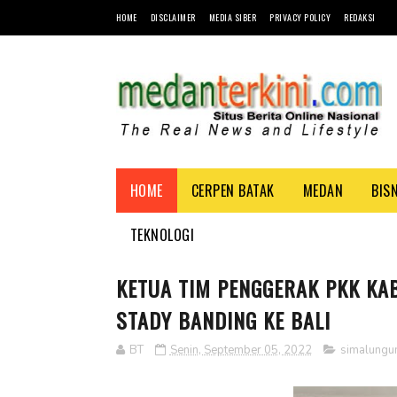
HOME
DISCLAIMER
MEDIA SIBER
PRIVACY POLICY
REDAKSI
HOME
CERPEN BATAK
MEDAN
BIS
TEKNOLOGI
KETUA TIM PENGGERAK PKK K
STADY BANDING KE BALI
BT
Senin, September 05, 2022
simalungu