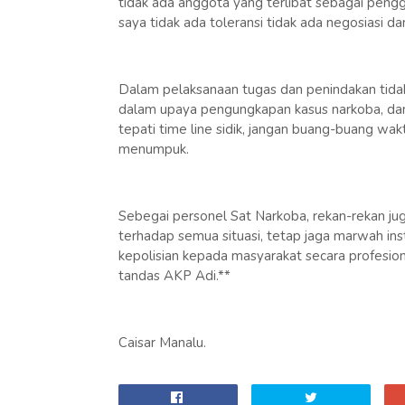
tidak ada anggota yang terlibat sebagai peng
saya tidak ada toleransi tidak ada negosiasi da
Dalam pelaksanaan tugas dan penindakan tidak 
dalam upaya pengungkapan kasus narkoba, dan u
tepati time line sidik, jangan buang-buang wak
menumpuk.
Sebegai personel Sat Narkoba, rekan-rekan juga
terhadap semua situasi, tetap jaga marwah inst
kepolisian kepada masyarakat secara profesio
tandas AKP Adi.**
Caisar Manalu.