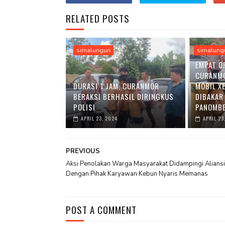
RELATED POSTS
simalungun
simalung
EMPAT O
CURANM
DURASI 1 JAM, CURANMOR
MOBIL X
BERAKSI BERHASIL DIRINGKUS
DIBAKAR
POLISI
PANOMBE
APRIL 23, 2024
APRIL 23
PREVIOUS
Aksi Penolakan Warga Masyarakat Didampingi Aliansi
Dengan Pihak Karyawan Kebun Nyaris Memanas
POST A COMMENT