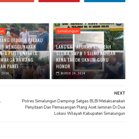
un
simalungun
RANG DIDUGA PELAKU
OR MENGGUNAKAN
LANGGAR ATURAN SEKOLAH
ENIA PUTIH NYARIS
SISWA SMPN 1 SILAU KAHEAN
 WARGA RAWANG
KENA TABOK OKNUM GURU
AN PANEI
HONOR
, 2024
MARCH 24, 2024
NEXT
,
Polres Simalungun Dampingi Satgas BLBI Melaksanakan
Penyitaan Dan Pemasangan Plang Aset Jaminan Di Dua
Lokasi Wilayah Kabupaten Simalungun