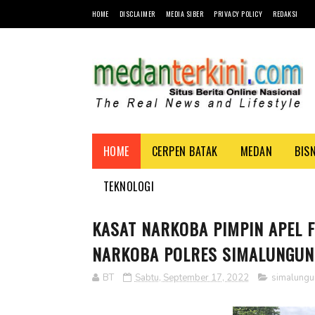
HOME
DISCLAIMER
MEDIA SIBER
PRIVACY POLICY
REDAKSI
HOME
CERPEN BATAK
MEDAN
BIS
TEKNOLOGI
KASAT NARKOBA PIMPIN APEL F
NARKOBA POLRES SIMALUNGUN 
BT
Sabtu, September 17, 2022
simalungu