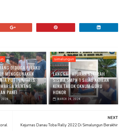
un
simalungun
RANG DIDUGA PELAKU
OR MENGGUNAKAN
LANGGAR ATURAN SEKOLAH
ENIA PUTIH NYARIS
SISWA SMPN 1 SILAU KAHEAN
 WARGA RAWANG
KENA TABOK OKNUM GURU
AN PANEI
HONOR
, 2024
MARCH 24, 2024
NEXT
toral
Kejurnas Danau Toba Rally 2022 Di Simalungun Berakhir