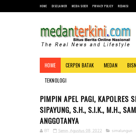
HOME
DISCLAIMER
MEDIA SIBER
PRIVACY POLICY
REDAKSI
HOME
CERPEN BATAK
MEDAN
BIS
TEKNOLOGI
PIMPIN APEL PAGI, KAPOLRES 
SIPAYUNG, S.H., S.I.K., M.H.,
ANGGOTANYA
BT
Senin, Agustus 08, 2022
simalungun