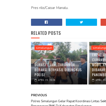
Pres rilis/Caisar Manalu.
RELATED POSTS
simalungun
simalung
EMPAT O
CURANM
DURASI 1 JAM, CURANMOR
MOBIL X
BERAKSI BERHASIL DIRINGKUS
DIBAKAR
POLISI
PANOMBE
APRIL 23, 2024
APRIL 23
PREVIOUS
Polres Simalungun Gelar Rapat Koordinasi Lintas Sek