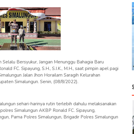
Selalu Bersyukur, Jangan Menunggu Bahagia Baru
ld FC. Sipayung, S.H., S.I.K., M.H., saat pimpin apel pagi
imalungun Jalan Jhon Horailam Saragih Kelurahan
ten Simalungun. Senin, (08/8/2022).
lungun sehari-harinya rutin terlebih dahulu melaksanakan
 Kapolres Simalungun AKBP Ronald FC. Sipayung,
alungun, Pama Polres Simalungun, Brigadir Polres Simalungun