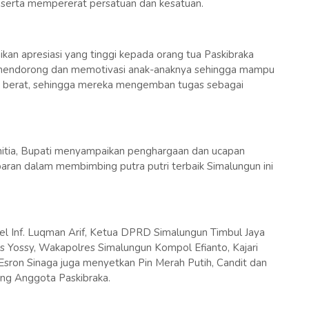
 serta mempererat persatuan dan kesatuan.
an apresiasi yang tinggi kepada orang tua Paskibraka
 mendorong dan memotivasi anak-anaknya sehingga mampu
at berat, sehingga mereka mengemban tugas sebagai
nitia, Bupati menyampaikan penghargaan dan ucapan
abaran dalam membimbing putra putri terbaik Simalungun ini
 Inf. Luqman Arif, Ketua DPRD Simalungun Timbul Jaya
s Yossy, Wakapolres Simalungun Kompol Efianto, Kajari
a Esron Sinaga juga menyetkan Pin Merah Putih, Candit dan
ng Anggota Paskibraka.