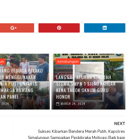
un
simalungun
RANG DIDUGA PELAKU
OR MENGGUNAKAN
LANGGAR ATURAN SEKOLAH
ENIA PUTIH NYARIS
SISWA SMPN 1 SILAU KAHEAN
 WARGA RAWANG
KENA TABOK OKNUM GURU
AN PANEI
HONOR
, 2024
MARCH 24, 2024
NEXT
Sukses Kibarkan Bendera Merah Putih, Kapolres
Simalungun Sampaikan Paskibraka Motivasi Baik bagi