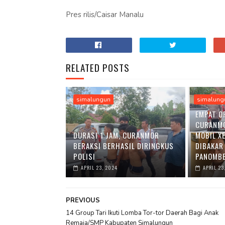
Pres rilis/Caisar Manalu
RELATED POSTS
simalungun
simalung
EMPAT O
CURANM
DURASI 1 JAM, CURANMOR
MOBIL X
BERAKSI BERHASIL DIRINGKUS
DIBAKAR
POLISI
PANOMBE
APRIL 23, 2024
APRIL 23
PREVIOUS
14 Group Tari Ikuti Lomba Tor-tor Daerah Bagi Anak
Remaja/SMP Kabupaten Simalungun