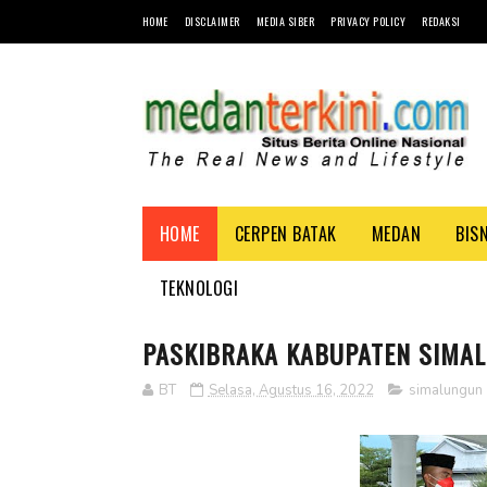
HOME
DISCLAIMER
MEDIA SIBER
PRIVACY POLICY
REDAKSI
HOME
CERPEN BATAK
MEDAN
BIS
TEKNOLOGI
PASKIBRAKA KABUPATEN SIMA
BT
Selasa, Agustus 16, 2022
simalungun