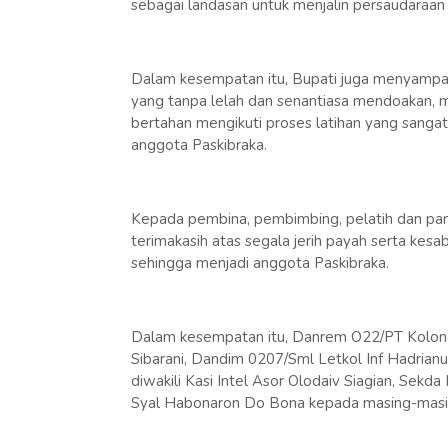
sebagai landasan untuk menjalin persaudaraan
Dalam kesempatan itu, Bupati juga menyampaik
yang tanpa lelah dan senantiasa mendoakan,
bertahan mengikuti proses latihan yang sang
anggota Paskibraka.
Kepada pembina, pembimbing, pelatih dan pa
terimakasih atas segala jerih payah serta kes
sehingga menjadi anggota Paskibraka.
Dalam kesempatan itu, Danrem O22/PT Kolonel
Sibarani, Dandim 0207/Sml Letkol Inf Hadrianu
diwakili Kasi Intel Asor Olodaiv Siagian, Sekd
Syal Habonaron Do Bona kepada masing-masi