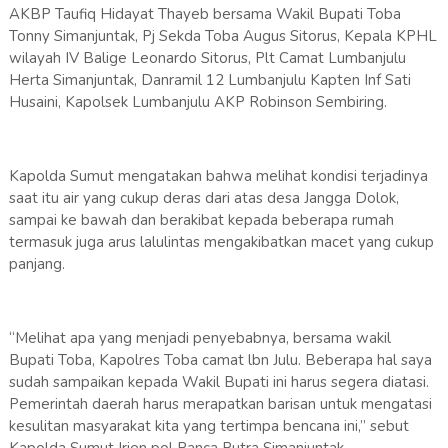
AKBP Taufiq Hidayat Thayeb bersama Wakil Bupati Toba
Tonny Simanjuntak, Pj Sekda Toba Augus Sitorus, Kepala KPHL
wilayah IV Balige Leonardo Sitorus, Plt Camat Lumbanjulu
Herta Simanjuntak, Danramil 12 Lumbanjulu Kapten Inf Sati
Husaini, Kapolsek Lumbanjulu AKP Robinson Sembiring.
Kapolda Sumut mengatakan bahwa melihat kondisi terjadinya
saat itu air yang cukup deras dari atas desa Jangga Dolok,
sampai ke bawah dan berakibat kepada beberapa rumah
termasuk juga arus lalulintas mengakibatkan macet yang cukup
panjang.
“Melihat apa yang menjadi penyebabnya, bersama wakil
Bupati Toba, Kapolres Toba camat lbn Julu. Beberapa hal saya
sudah sampaikan kepada Wakil Bupati ini harus segera diatasi.
Pemerintah daerah harus merapatkan barisan untuk mengatasi
kesulitan masyarakat kita yang tertimpa bencana ini,” sebut
Kapolda Sumut Irjen pol Panca Putra Simanjuntak.