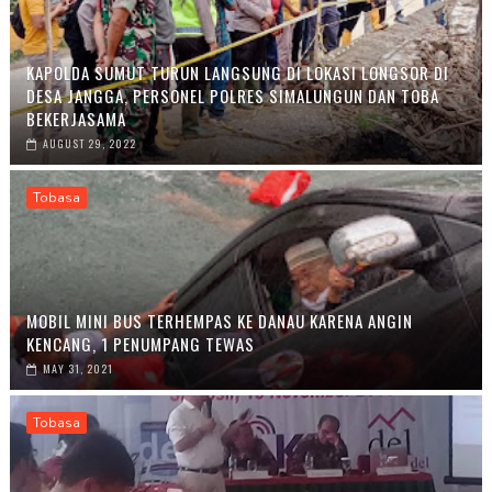
KAPOLDA SUMUT TURUN LANGSUNG DI LOKASI LONGSOR DI
DESA JANGGA, PERSONEL POLRES SIMALUNGUN DAN TOBA
BEKERJASAMA
AUGUST 29, 2022
Tobasa
MOBIL MINI BUS TERHEMPAS KE DANAU KARENA ANGIN
KENCANG, 1 PENUMPANG TEWAS
MAY 31, 2021
Tobasa