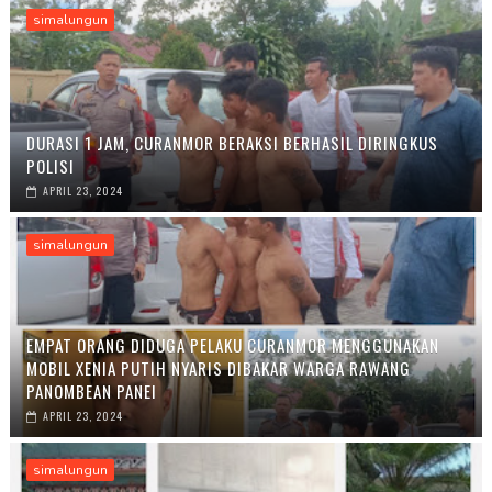
simalungun
DURASI 1 JAM, CURANMOR BERAKSI BERHASIL DIRINGKUS
POLISI
APRIL 23, 2024
simalungun
EMPAT ORANG DIDUGA PELAKU CURANMOR MENGGUNAKAN
MOBIL XENIA PUTIH NYARIS DIBAKAR WARGA RAWANG
PANOMBEAN PANEI
APRIL 23, 2024
simalungun