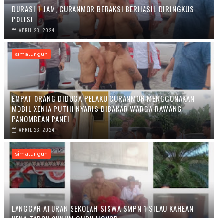
DURASI 1 JAM, CURANMOR BERAKSI BERHASIL DIRINGKUS
POLISI
APRIL 23, 2024
simalungun
EMPAT ORANG DIDUGA PELAKU CURANMOR MENGGUNAKAN
MOBIL XENIA PUTIH NYARIS DIBAKAR WARGA RAWANG
PANOMBEAN PANEI
APRIL 23, 2024
simalungun
LANGGAR ATURAN SEKOLAH SISWA SMPN 1 SILAU KAHEAN