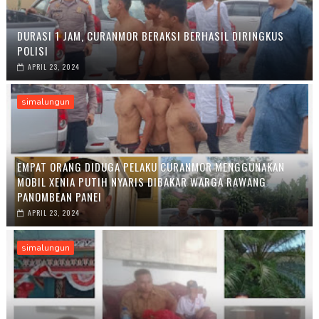
DURASI 1 JAM, CURANMOR BERAKSI BERHASIL DIRINGKUS
POLISI
APRIL 23, 2024
simalungun
EMPAT ORANG DIDUGA PELAKU CURANMOR MENGGUNAKAN
MOBIL XENIA PUTIH NYARIS DIBAKAR WARGA RAWANG
PANOMBEAN PANEI
APRIL 23, 2024
simalungun