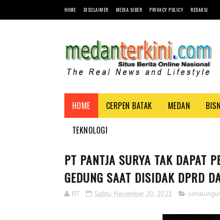
HOME
DISCLAIMER
MEDIA SIBER
PRIVACY POLICY
REDAKSI
HOME
CERPEN BATAK
MEDAN
BIS
TEKNOLOGI
PT PANTJA SURYA TAK DAPAT P
GEDUNG SAAT DISIDAK DPRD D
BT
Sabtu, November 20, 2021
simalungu