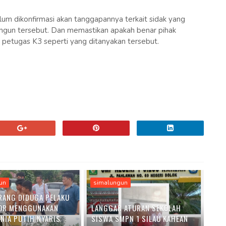
um dikonfirmasi akan tanggapannya terkait sidak yang
ungun tersebut. Dan memastikan apakah benar pihak
petugas K3 seperti yang ditanyakan tersebut.
un
simalungun
RANG DIDUGA PELAKU
OR MENGGUNAKAN
LANGGAR ATURAN SEKOLAH
ENIA PUTIH NYARIS
SISWA SMPN 1 SILAU KAHEAN