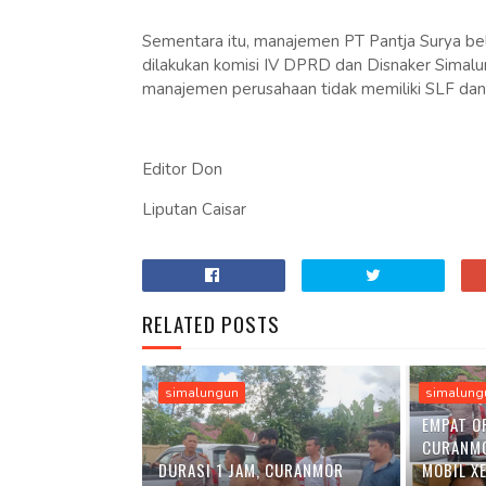
Sementara itu, manajemen PT Pantja Surya bel
dilakukan komisi IV DPRD dan Disnaker Simal
manajemen perusahaan tidak memiliki SLF dan 
Editor Don
Liputan Caisar
RELATED POSTS
simalungun
simalung
EMPAT O
CURANM
DURASI 1 JAM, CURANMOR
MOBIL X