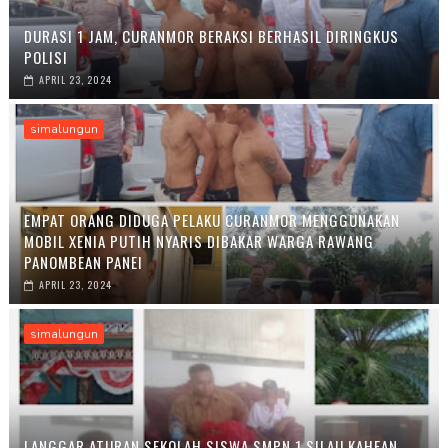
DURASI 1 JAM, CURANMOR BERAKSI BERHASIL DIRINGKUS
POLISI
APRIL 23, 2024
simalungun
EMPAT ORANG DIDUGA PELAKU CURANMOR MENGGUNAKAN
MOBIL XENIA PUTIH NYARIS DIBAKAR WARGA RAWANG
PANOMBEAN PANEI
APRIL 23, 2024
simalungun
LANGGAR ATURAN SEKOLAH SISWA SMPN 1 SILAU KAHEAN