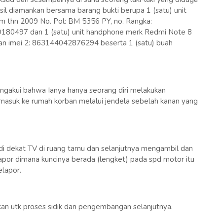
sil diamankan bersama barang bukti berupa 1 (satu) unit
 thn 2009 No. Pol: BM 5356 PY, no. Rangka:
80497 dan 1 (satu) unit handphone merk Redmi Note 8
n imei 2: 863144042876294 beserta 1 (satu) buah
ngakui bahwa Ianya hanya seorang diri melakukan
masuk ke rumah korban melalui jendela sebelah kanan yang
di dekat TV di ruang tamu dan selanjutnya mengambil dan
por dimana kuncinya berada (lengket) pada spd motor itu
elapor.
nkan utk proses sidik dan pengembangan selanjutnya.