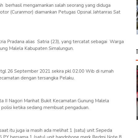
lah berhasil mengamankan salah seorang yang diduga
otor (Curanmor) diamankan Petugas Opsnal Jahtanras Sat
ia Pradana alias Satria (23), yang tercatat sebagai Warga
nung Malela Kabupaten Simalungun.
u tgl 26 September 2021 sekira pkl 02.00 Wib di rumah
Kecamatan dengan tersangka Pelaku.
 II Nagori Marihat Bukit Kecamatan Gunung Malela
polisi ketika sedang membuat pengaduan.
at itu juga ia masih ada melihat 1 (satu) unit Sepeda
6 PY bersama 1 (satu) unit handphone merk Redmi Note 8