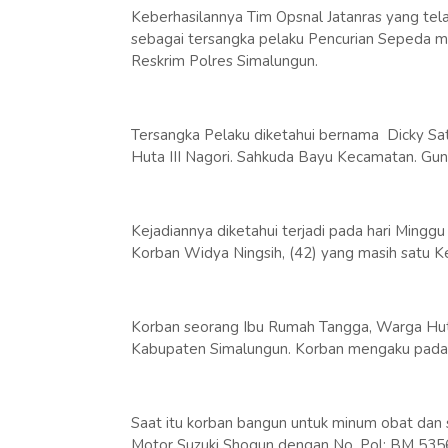
Keberhasilannya Tim Opsnal Jatanras yang te
sebagai tersangka pelaku Pencurian Sepeda m
Reskrim Polres Simalungun.
Tersangka Pelaku diketahui bernama Dicky Satr
Huta III Nagori. Sahkuda Bayu Kecamatan. Gu
Kejadiannya diketahui terjadi pada hari Mingg
Korban Widya Ningsih, (42) yang masih satu 
Korban seorang Ibu Rumah Tangga, Warga Huta
Kabupaten Simalungun. Korban mengaku pada 
Saat itu korban bangun untuk minum obat dan sa
Motor Suzuki Shogun dengan No. Pol: BM 535