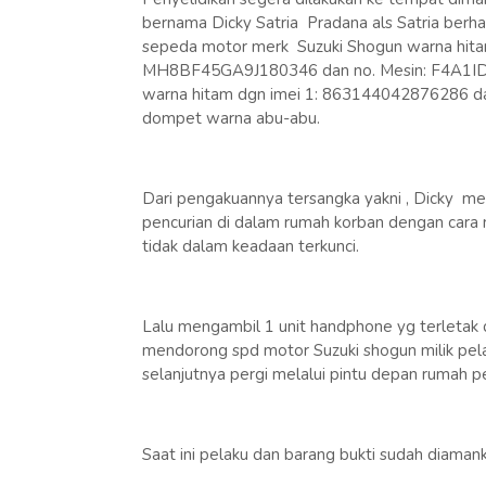
bernama Dicky Satria Pradana als Satria berha
sepeda motor merk Suzuki Shogun warna hitam
MH8BF45GA9J180346 dan no. Mesin: F4A1ID1
warna hitam dgn imei 1: 863144042876286 da
dompet warna abu-abu.
Dari pengakuannya tersangka yakni , Dicky me
pencurian di dalam rumah korban dengan cara 
tidak dalam keadaan terkunci.
Lalu mengambil 1 unit handphone yg terletak 
mendorong spd motor Suzuki shogun milik pela
selanjutnya pergi melalui pintu depan rumah p
Saat ini pelaku dan barang bukti sudah diama