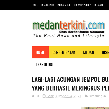
HOME
DISCLAIMER
MEDIA SIBER
PRIVACY POLICY
REDAKSI
HOME
CERPEN BATAK
MEDAN
BIS
TEKNOLOGI
LAGI-LAGI ACUNGAN JEMPOL B
YANG BERHASIL MERINGKUS P
BT
Senin, Oktober 04, 2021
simalungun