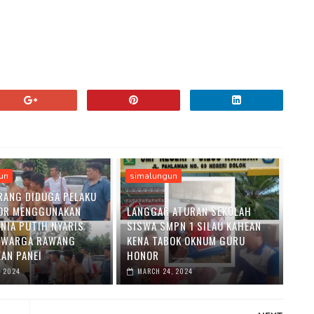
un
simalungun
RANG DIDUGA PELAKU
OR MENGGUNAKAN
LANGGAR ATURAN SEKOLAH
ENIA PUTIH NYARIS
SISWA SMPN 1 SILAU KAHEAN
 WARGA RAWANG
KENA TABOK OKNUM GURU
AN PANEI
HONOR
, 2024
MARCH 24, 2024