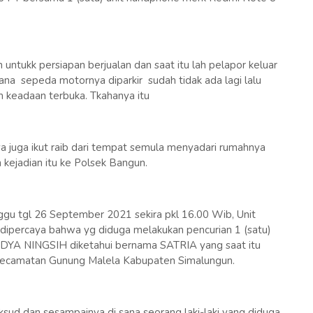
untukk persiapan berjualan dan saat itu lah pelapor keluar
ana sepeda motornya diparkir sudah tidak ada lagi lalu
 keadaan terbuka. Tkahanya itu
 juga ikut raib dari tempat semula menyadari rumahnya
 kejadian itu ke Polsek Bangun.
ggu tgl 26 September 2021 sekira pkl 16.00 Wib, Unit
 dipercaya bahwa yg diduga melakukan pencurian 1 (satu)
WIDYA NINGSIH diketahui bernama SATRIA yang saat itu
 Kecamatan Gunung Malela Kabupaten Simalungun.
sud dan sesampainya di sana seorang laki-laki yang diduga