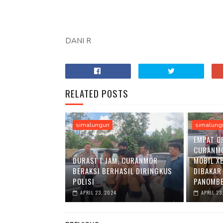
DANI R
RELATED POSTS
simalungun
simalung
EMPAT O
CURANM
DURASI 1 JAM, CURANMOR
MOBIL X
BERAKSI BERHASIL DIRINGKUS
DIBAKAR
POLISI
PANOMBE
APRIL 23, 2024
APRIL 23