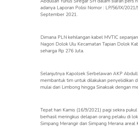
Abdullah Yunus Siregar SH dalam siaran pers
adanya Laporan Polisi Nomor : LP/56/IX/2021
September 2021.
Dimana PLN kehilangan kabel MVTIC sepanjan
Nagori Dolok Ulu Kecamatan Tapian Dolok Kab
seharga Rp 276 Juta.
Selanjutnya Kapolsek Serbelawan AKP Abdulla
membantuk tim untuk dilakukan penyelidikan d
mulai dari Limbong hingga Sinaksak dengan mel
Tepat hari Kamis (16/9/2021) pagi sekira pu
berhasil meringkus delapan orang pelaku di l
Simpang Merangir dan Simpang Merana areal 