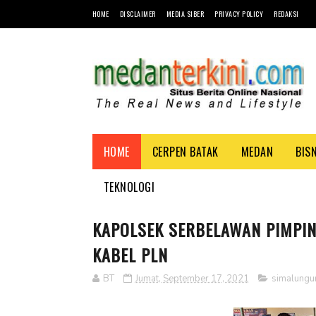
HOME
DISCLAIMER
MEDIA SIBER
PRIVACY POLICY
REDAKSI
HOME
CERPEN BATAK
MEDAN
BIS
TEKNOLOGI
KAPOLSEK SERBELAWAN PIMPIN
KABEL PLN
BT
Jumat, September 17, 2021
simalungu