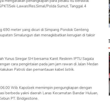
 nya mengatakan penangkapan para pelaku itu berawal
/SPKT/Sek-Lawan/Res.Simal/Polda Sumut, Tanggal 4
g 690 meter yang dicuri di Simpang Pondok Genteng
upaten Simalungun dan menagkibatkan kerugian di taksir
h Yunus Siregar SH bersama Kanit Reskrim IPTU Sagala
engan cara pengintaian pada jam jam rawan di Jalan Medan
akukan Patroli dan pemantauan kabel listrik.
kul 06.00 Wib Kapolsek memimpin pengungkapan dengan
okasi berbeda yakni daerah Laras Kecamatan Bandar Huluan,
Kebun PT. Bridgestone.