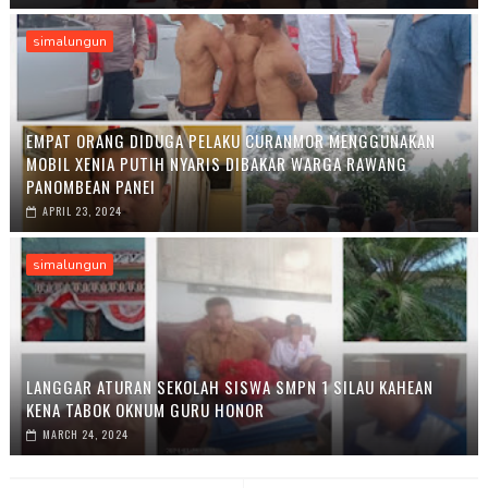
simalungun
EMPAT ORANG DIDUGA PELAKU CURANMOR MENGGUNAKAN
MOBIL XENIA PUTIH NYARIS DIBAKAR WARGA RAWANG
PANOMBEAN PANEI
APRIL 23, 2024
simalungun
LANGGAR ATURAN SEKOLAH SISWA SMPN 1 SILAU KAHEAN
KENA TABOK OKNUM GURU HONOR
MARCH 24, 2024