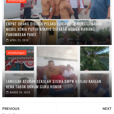
simalungun
EMPAT ORANG DIDUGA PELAKU CURANMOR MENGGUNAKAN
MOBIL XENIA PUTIH NYARIS DIBAKAR WARGA RAWANG
PANOMBEAN PANEI
APRIL 23, 2024
simalungun
LANGGAR ATURAN SEKOLAH SISWA SMPN 1 SILAU KAHEAN
KENA TABOK OKNUM GURU HONOR
MARCH 24, 2024
PREVIOUS
NEXT