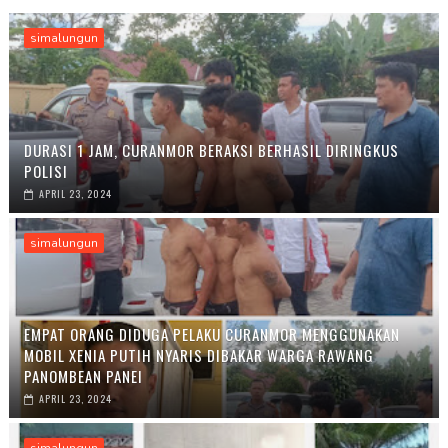
simalungun
DURASI 1 JAM, CURANMOR BERAKSI BERHASIL DIRINGKUS
POLISI
APRIL 23, 2024
simalungun
EMPAT ORANG DIDUGA PELAKU CURANMOR MENGGUNAKAN
MOBIL XENIA PUTIH NYARIS DIBAKAR WARGA RAWANG
PANOMBEAN PANEI
APRIL 23, 2024
simalungun