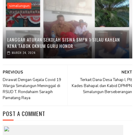
simalungun
LANGGAR ATURAN SEKOLAH SISWA SMPN 1 SILAU KAHEAN
KENA TABOK OKNUM GURU HONOR
MARCH 24, 2024
PREVIOUS
NEXT
Dirawat Dengan Gejala Covid 19
Terkait Dana Desa Tahap I, Plt
Warga Simalungun Meninggal di
Kades Bahapal dan Kabid DPMPN
RSUD T. Rondahaim Saragih
Simalungun Berseberangan
Pamatang Raya
POST A COMMENT