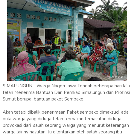
SIMALUNGUN - Warga Nagori Jawa Tongah beberapa hari lalu
telah Menerima Bantuan Dari Pemkab Simalungun dan Profinsi
Sumut berupa bantuan paket Sembako.
Akan tetapi dibalik penerimaan Paket sembako dimaksud ada
pula warga yang diduga telah termakan terhasutan diduga
provokasi dari salah seorang warga yang menurut keterangan
warga lainny hasutan itu dilontarkan oleh salah seorang ibu