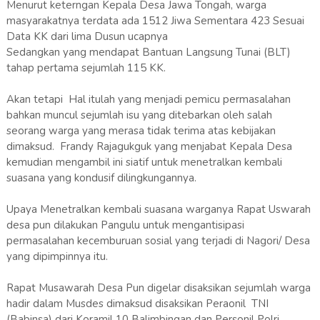
Menurut keterngan Kepala Desa Jawa Tongah, warga
masyarakatnya terdata ada 1512 Jiwa Sementara 423 Sesuai
Data KK dari lima Dusun ucapnya
Sedangkan yang mendapat Bantuan Langsung Tunai (BLT)
tahap pertama sejumlah 115 KK.
Akan tetapi Hal itulah yang menjadi pemicu permasalahan
bahkan muncul sejumlah isu yang ditebarkan oleh salah
seorang warga yang merasa tidak terima atas kebijakan
dimaksud. Frandy Rajagukguk yang menjabat Kepala Desa
kemudian mengambil ini siatif untuk menetralkan kembali
suasana yang kondusif dilingkungannya.
Upaya Menetralkan kembali suasana warganya Rapat Uswarah
desa pun dilakukan Pangulu untuk mengantisipasi
permasalahan kecemburuan sosial yang terjadi di Nagori/ Desa
yang dipimpinnya itu.
Rapat Musawarah Desa Pun digelar disaksikan sejumlah warga
hadir dalam Musdes dimaksud disaksikan Peraonil TNI
(Babinsa) dari Koramil 10 Balimbingan dan Personil Polri