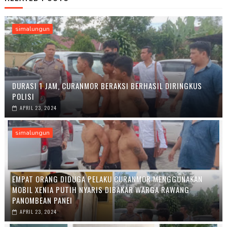
simalungun
DURASI 1 JAM, CURANMOR BERAKSI BERHASIL DIRINGKUS
POLISI
APRIL 23, 2024
simalungun
EMPAT ORANG DIDUGA PELAKU CURANMOR MENGGUNAKAN
MOBIL XENIA PUTIH NYARIS DIBAKAR WARGA RAWANG
PANOMBEAN PANEI
APRIL 23, 2024