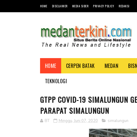
HOME
DISCLAIMER
MEDIA SIBER
PRIVACY POLICY
REDAKSI
HOME
CERPEN BATAK
MEDAN
BIS
TEKNOLOGI
GTPP COVID-19 SIMALUNGUN GE
PARAPAT SIMALUNGUN
BT
Minggu, Juni 07, 2020
simalungun