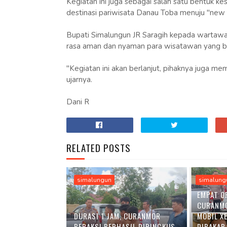
Kegiatan ini juga sebagai salah satu bentuk k
destinasi pariwisata Danau Toba menuju "new 
Bupati Simalungun JR Saragih kepada wartawa
rasa aman dan nyaman para wisatawan yang be
"Kegiatan ini akan berlanjut, pihaknya juga me
ujarnya.
Dani R
RELATED POSTS
simalungun
simalung
EMPAT O
CURANM
DURASI 1 JAM, CURANMOR
MOBIL X
BERAKSI BERHASIL DIRINGKUS
DIBAKAR