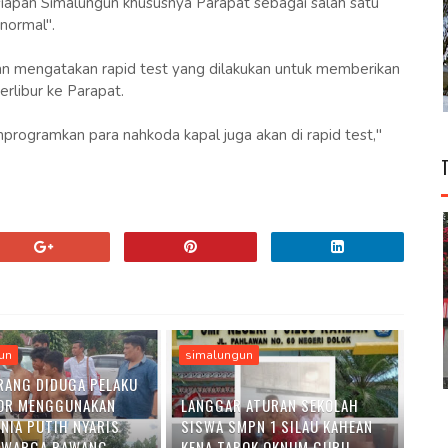
esiapan Simalungun khususnya Parapat sebagai salah satu
normal".
n mengatakan rapid test yang dilakukan untuk memberikan
rlibur ke Parapat.
mprogramkan para nahkoda kapal juga akan di rapid test,"
un
simalungun
RANG DIDUGA PELAKU
OR MENGGUNAKAN
LANGGAR ATURAN SEKOLAH
ENIA PUTIH NYARIS
SISWA SMPN 1 SILAU KAHEAN
 WARGA RAWANG
KENA TABOK OKNUM GURU