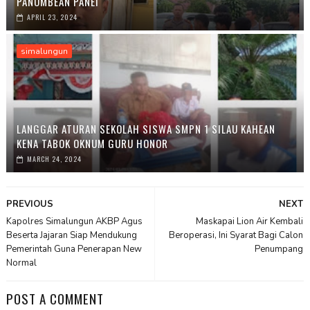
PANOMBEAN PANEI
APRIL 23, 2024
simalungun
LANGGAR ATURAN SEKOLAH SISWA SMPN 1 SILAU KAHEAN
KENA TABOK OKNUM GURU HONOR
MARCH 24, 2024
PREVIOUS
NEXT
Kapolres Simalungun AKBP Agus
Maskapai Lion Air Kembali
Beserta Jajaran Siap Mendukung
Beroperasi, Ini Syarat Bagi Calon
Pemerintah Guna Penerapan New
Penumpang
Normal
POST A COMMENT