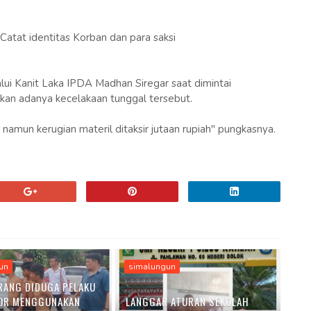
dentitas Korban dan para saksi
.
lui Kanit Laka IPDA Madhan Siregar saat dimintai
an adanya kecelakaan tunggal tersebut.
namun kerugian materil ditaksir jutaan rupiah" pungkasnya.
un
simalungun
RANG DIDUGA PELAKU
OR MENGGUNAKAN
LANGGAR ATURAN SEKOLAH