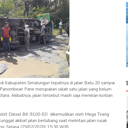
 di Kabupaten Simalungun tepatnya di jalan Batu 20 sampai
 Panombean Pane merupakan salah satu jalan yang belum
tara. Akibatnya, jalan tersebut masih saja menelan korban
hi Volt Diesel BK-9100-EO dikemudikan oleh Mega Tirang
unggal akibat jalan berlubang saat melintasi jalan rusak
ng. Selasa (25/02/2020) 15:30 WIB.