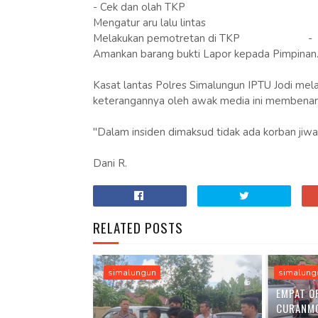
- Cek dan olah TKP
Mengatur aru lalu lintas
Melakukan pemotretan di TKP - Catat i
Amankan barang bukti Lapor kepada Pimpinan
Kasat lantas Polres Simalungun IPTU Jodi mela
keterangannya oleh awak media ini membenark
"Dalam insiden dimaksud tidak ada korban jiwa 
Dani R.
RELATED POSTS
simalungun
simalung
EMPAT O
CURANM