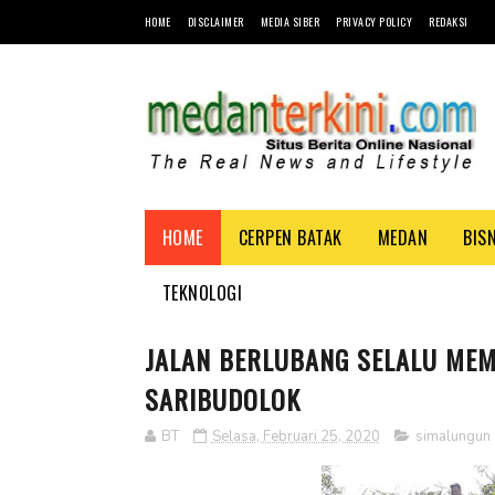
HOME
DISCLAIMER
MEDIA SIBER
PRIVACY POLICY
REDAKSI
HOME
CERPEN BATAK
MEDAN
BIS
TEKNOLOGI
JALAN BERLUBANG SELALU MEM
SARIBUDOLOK
BT
Selasa, Februari 25, 2020
simalungun