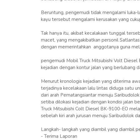
Beruntung, pengemudi tidak mengalami luka-lu
kayu tersebut mengalami kerusakan yang cukup
Tak hanya itu, akibat kecalakaan tunggal ter
macet, yang mengakibatkan personil Satlantas
dengan memerintahkan anggotanya guna mela
pengemudi Mobil Truck Mitsubishi Volt Diesel 
kejadian dengan kontur jalan yang berlubang 
Menurut kronologis kejadian yang diterima awa
terjadinya kecelakaan lalu lintas diduga satu 
dari arah Pematangsiantar menuju Saribudolo
setiba dilokasi kejadian dengan kondisi jalan 
Truck Mitsubishi Colt Diesel BK-9100-EO melaj
sebelah kiri arah jurusan menuju Saribudolok d
Langkah- langkah yang diambil yang diambil pe
- Terima Laporan