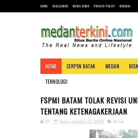
HOME
DISCLAIMER
MEDIA SIBER
PRIVACY POLICY
REDAKSI
HOME
CERPEN BATAK
MEDAN
BIS
TEKNOLOGI
FSPMI BATAM TOLAK REVISI U
TENTANG KETENAGAKERJAAN
BT
Senin, Agustus 12, 2019
Buruh