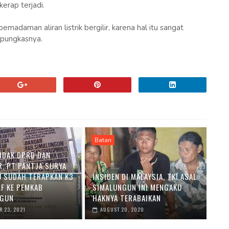
rap terjadi.
madaman aliran listrik bergilir, karena hal itu sangat
 pungkasnya.
Batan
SIDAK DPRD DAN
R, PT PANTJA SURYA
 SUDAH TERAPKAN K3
INSIDEN DI MALAYSIA, TKI ASAL
LF KE PEMKAB
SIMALUNGUN INI MENGAKU
NGUN
HAKNYA TERABAIKAN
 23, 2021
AUGUST 20, 2020