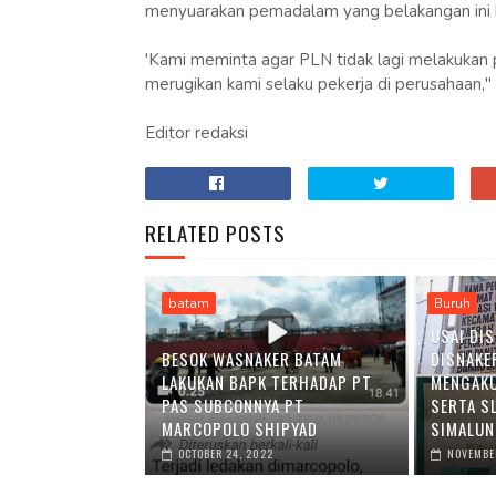
menyuarakan pemadalam yang belakangan ini ke
'Kami meminta agar PLN tidak lagi melakukan pe
merugikan kami selaku pekerja di perusahaan,"
Editor redaksi
RELATED POSTS
batam
Buruh
USAI DI
BESOK WASNAKER BATAM
DISNAKE
LAKUKAN BAPK TERHADAP PT
MENGAKU
PAS SUBCONNYA PT
SERTA S
MARCOPOLO SHIPYAD
SIMALU
OCTOBER 24, 2022
NOVEMBER