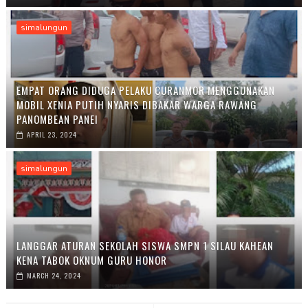
simalungun
EMPAT ORANG DIDUGA PELAKU CURANMOR MENGGUNAKAN
MOBIL XENIA PUTIH NYARIS DIBAKAR WARGA RAWANG
PANOMBEAN PANEI
APRIL 23, 2024
simalungun
LANGGAR ATURAN SEKOLAH SISWA SMPN 1 SILAU KAHEAN
KENA TABOK OKNUM GURU HONOR
MARCH 24, 2024