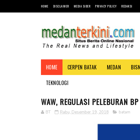
HOME
DISCLAIMER
MEDIA SIBER
PRIVACY POLICY
REDAKSI
HOME
CERPEN BATAK
MEDAN
BIS
TEKNOLOGI
WAW, REGULASI PELEBURAN BP
BT
Rabu, Desember 19, 2018
batam