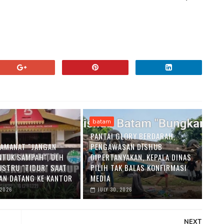
batam
PANTAI GLORY BERDARAH,
K AMANAT "JANGAN
PENGAWASAN DISHUB
NTUK SAMPAH", DLH
DIPERTANYAKAN, KEPALA DINAS
USTRU "TIDUR" SAAT
PILIH TAK BALAS KONFIRMASI
N DATANG KE KANTOR
MEDIA
 2026
JULY 30, 2026
NEXT