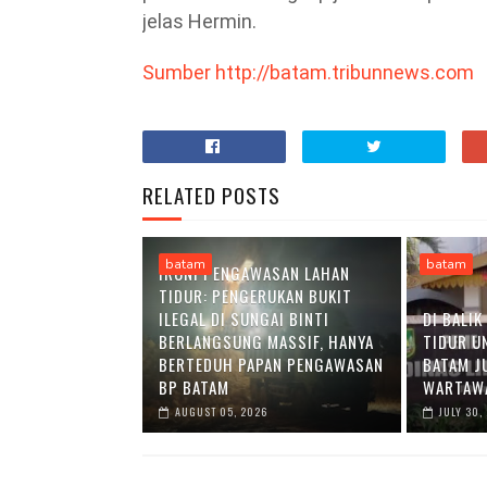
jelas Hermin.
Sumber http://batam.tribunnews.com
RELATED POSTS
batam
batam
IRONI PENGAWASAN LAHAN
TIDUR: PENGERUKAN BUKIT
ILEGAL DI SUNGAI BINTI
DI BALI
BERLANGSUNG MASSIF, HANYA
TIDUR U
BERTEDUH PAPAN PENGAWASAN
BATAM J
BP BATAM
WARTAWA
AUGUST 05, 2026
JULY 30,