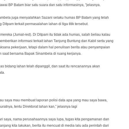
wai BP Batam biar satu suara dan satu informasinya, ”jelasnya.
ambela juga menyalahkan Sazani selaku humas BP Batam yang telah
tpam terkait permasalahan lahan di tiga titik tersebut.
mereka (Jumat-red). Di Ditpam itu tidak ada humas, salah beliau kalau
memberikan informasi terkait lahan Tanjung Buntung dan Kabil serta yang
laksana pekerjaan, tetapi dalam hal penulisan berita atau penyampaian
am saat bersama Bapak Sinambela di ruang kerjanya.
 bidang lahan telah dipanggil, dan saat itu rencanannya akan
ata.
lau saya mau membuat laporan polisi data apa yang mau saya bawa,
atnya, tentu Direktorat lahan kan,” jelasnya lagi
 dari saya, nama perusahaannya saya lupa, tugas kita pengamanan dan
anjang kita lakukan, berita itu mencuat di media lalu ada perintah dari