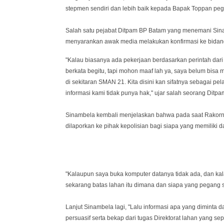
stepmen sendiri dan lebih baik kepada Bapak Toppan pega
Salah satu pejabat Ditpam BP Batam yang menemani Sin
menyarankan awak media melakukan konfirmasi ke bidang Di
"Kalau biasanya ada pekerjaan berdasarkan perintah dari 
berkata begitu, tapi mohon maaf lah ya, saya belum bisa 
di sekitaran SMAN 21. Kita disini kan sifatnya sebagai pe
informasi kami tidak punya hak," ujar salah seorang Ditp
Sinambela kembali menjelaskan bahwa pada saat Rakornas
dilaporkan ke pihak kepolisian bagi siapa yang memiliki d
"Kalaupun saya buka komputer datanya tidak ada, dan ka
sekarang batas lahan itu dimana dan siapa yang pegang sur
Lanjut Sinambela lagi, "Lalu informasi apa yang diminta
persuasif serta bekap dari tugas Direktorat lahan yang sep