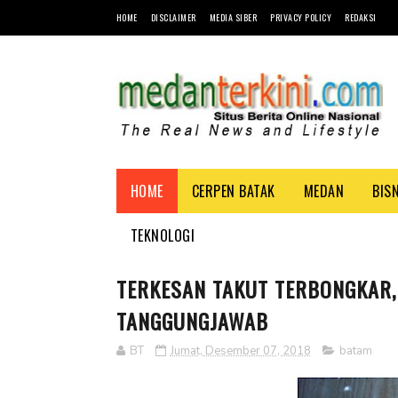
HOME
DISCLAIMER
MEDIA SIBER
PRIVACY POLICY
REDAKSI
HOME
CERPEN BATAK
MEDAN
BIS
TEKNOLOGI
TERKESAN TAKUT TERBONGKAR,
TANGGUNGJAWAB
BT
Jumat, Desember 07, 2018
batam