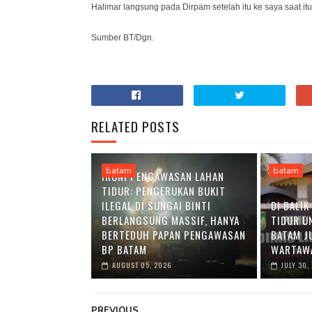
Halimar langsung pada Dirpam setelah itu ke saya saat it
Sumber BT/Dgn.
RELATED POSTS
batam
batam
IRONI PENGAWASAN LAHAN
TIDUR: PENGERUKAN BUKIT
ILEGAL DI SUNGAI BINTI
DI BALI
BERLANGSUNG MASSIF, HANYA
TIDUR U
BERTEDUH PAPAN PENGAWASAN
BATAM J
BP BATAM
WARTAWA
AUGUST 05, 2026
JULY 30,
PREVIOUS