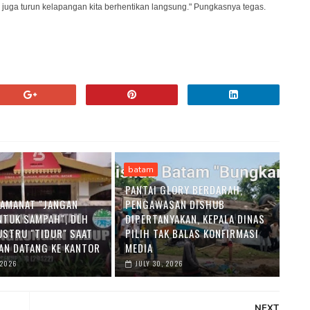
u juga turun kelapangan kita berhentikan langsung." Pungkasnya tegas.
batam
PANTAI GLORY BERDARAH,
K AMANAT "JANGAN
PENGAWASAN DISHUB
NTUK SAMPAH", DLH
DIPERTANYAKAN, KEPALA DINAS
USTRU "TIDUR" SAAT
PILIH TAK BALAS KONFIRMASI
N DATANG KE KANTOR
MEDIA
 2026
JULY 30, 2026
NEXT