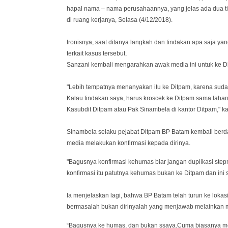
hapal nama – nama perusahaannya, yang jelas ada dua ti
di ruang kerjanya, Selasa (4/12/2018).
Ironisnya, saat ditanya langkah dan tindakan apa saja ya
terkait kasus tersebut,
Sanzani kembali mengarahkan awak media ini untuk ke D
"Lebih tempatnya menanyakan itu ke Ditpam, karena sudah 
Kalau tindakan saya, harus kroscek ke Ditpam sama lahan
Kasubdit Ditpam atau Pak Sinambela di kantor Ditpam," ka
Sinambela selaku pejabat Ditpam BP Batam kembali ber
media melakukan konfirmasi kepada dirinya.
"Bagusnya konfirmasi kehumas biar jangan duplikasi ste
konfirmasi itu patutnya kehumas bukan ke Ditpam dan ini
Ia menjelaskan lagi, bahwa BP Batam telah turun ke loka
bermasalah bukan dirinyalah yang menjawab melainkan m
“Bagusnya ke humas, dan bukan ssaya.Cuma biasanya meng