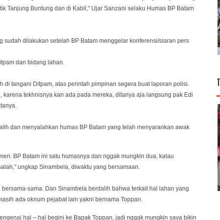
tik Tanjung Buntung dan di Kabil," Ujar Sanzani selaku Humas BP Batam
ng sudah dilakukan setelah BP Batam menggelar konferensi/siaran pers
itpam dan bidang lahan.
di tangani Ditpam, atas perintah pimpinan segera buat laporan polisi.
, karena tekhnisnya kan ada pada mereka, ditanya aja langsung pak Edi
tanya.
dalih dan menyalahkan humas BP Batam yang telah menyarankan awak
pmen. BP Batam ini satu humasnya dan nggak mungkin dua, kalau
 salah," ungkap Sinambela, diwaktu yang bersamaan.
si bersama-sama. Dan Sinambela berdalih bahwa terkait hal lahan yang
asih ada oknum pejabat lain yakni bernama Toppan.
enai hal – hal begini ke Bapak Toppan, jadi nggak mungkin saya bikin