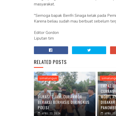
masyarakat.
"Semoga bapak Benfri Sinaga kelak pada Pem
Karena beliau sudah mau berbuat sebelum ter
Editor Gordon
Liputan tim
RELATED POSTS
simalungun
simalung
EMPAT O
CURANM
DURASI 1 JAM, CURANMOR
MOBIL X
BERAKSI BERHASIL DIRINGKUS
DIBAKAR
POLISI
PANOMBE
APRIL 23, 2024
APRIL 23