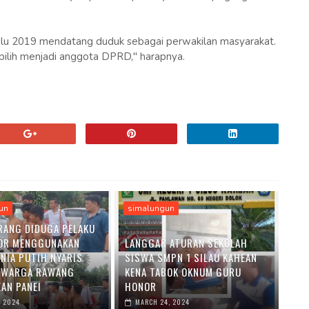
ilu 2019 mendatang duduk sebagai perwakilan masyarakat.
pilih menjadi anggota DPRD," harapnya.
un
simalungun
RANG DIDUGA PELAKU
OR MENGGUNAKAN
LANGGAR ATURAN SEKOLAH
ENIA PUTIH NYARIS
SISWA SMPN 1 SILAU KAHEAN
 WARGA RAWANG
KENA TABOK OKNUM GURU
AN PANEI
HONOR
, 2024
MARCH 24, 2024