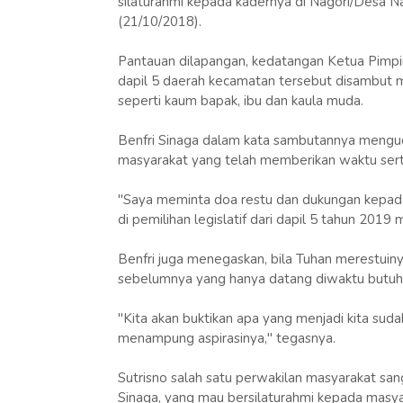
silaturahmi kepada kadernya di Nagori/Desa N
(21/10/2018).
Pantauan dilapangan, kedatangan Ketua Pimpina
dapil 5 daerah kecamatan tersebut disambut me
seperti kaum bapak, ibu dan kaula muda.
Benfri Sinaga dalam kata sambutannya menguc
masyarakat yang telah memberikan waktu sert
"Saya meminta doa restu dan dukungan kepada
di pemilihan legislatif dari dapil 5 tahun 2019
Benfri juga menegaskan, bila Tuhan merestuiny
sebelumnya yang hanya datang diwaktu butuh te
"Kita akan buktikan apa yang menjadi kita su
menampung aspirasinya," tegasnya.
Sutrisno salah satu perwakilan masyarakat sang
Sinaga, yang mau bersilaturahmi kepada masy