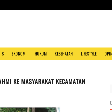
NIS
EKONOMI
HUKUM
KESEHATAN
LIFESTYLE
OPIN
RAHMI KE MASYARAKAT KECAMATAN
PASA