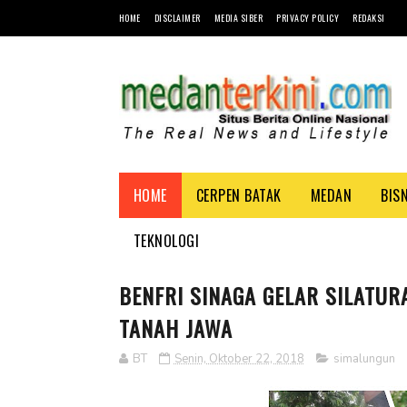
HOME
DISCLAIMER
MEDIA SIBER
PRIVACY POLICY
REDAKSI
HOME
CERPEN BATAK
MEDAN
BIS
TEKNOLOGI
BENFRI SINAGA GELAR SILATU
TANAH JAWA
BT
Senin, Oktober 22, 2018
simalungun