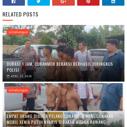
RELATED POSTS
simalungun
DURASI 1 JAM, CURANMOR BERAKSI BERHASIL DIRINGKUS
POLISI
APRIL 23, 2024
simalungun
EMPAT ORANG DIDUGA PELAKU CURANMOR MENGGUNAKAN
MOBIL XENIA PUTIH NYARIS DIBAKAR WARGA RAWANG