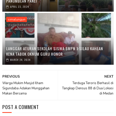
PANOMBEAN PANEI
APRIL 23, 2024
simalungun
LANGGAR ATURAN SEKOLAH SISWA SMPN 1 SILAU KAHEAN
KENA TABOK OKNUM GURU HONOR
MARCH 24, 2024
PREVIOUS
NEXT
Warga Mukim Masjid Ilham
Terduga Teroris Berhasil di
Sigundaba Adakan Munggahan
Tangkap Densus 88 di Dua Lokasi
Makan Bersama
di Medan
POST A COMMENT