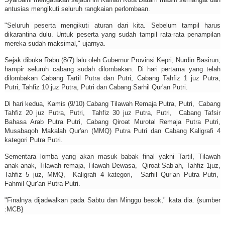
antusias mengikuti seluruh rangkaian perlombaan.
"Seluruh peserta mengikuti aturan dari kita. Sebelum tampil harus
dikarantina dulu. Untuk peserta yang sudah tampil rata-rata penampilan
mereka sudah maksimal," ujarnya.
Sejak dibuka Rabu (8/7) lalu oleh Gubernur Provinsi Kepri, Nurdin Basirun,
hampir seluruh cabang sudah dilombakan. Di hari pertama yang telah
dilombakan Cabang Tartil Putra dan Putri, Cabang Tahfiz 1 juz Putra,
Putri, Tahfiz 10 juz Putra, Putri dan Cabang Sarhil Qur'an Putri.
Di hari kedua, Kamis (9/10) Cabang Tilawah Remaja Putra, Putri, Cabang
Tahfiz 20 juz Putra, Putri, Tahfiz 30 juz Putra, Putri, Cabang Tafsir
Bahasa Arab Putra Putri, Cabang Qiroat Murotal Remaja Putra Putri,
Musabaqoh Makalah Qur'an (MMQ) Putra Putri dan Cabang Kaligrafi 4
kategori Putra Putri.
Sementara lomba yang akan masuk babak final yakni Tartil, Tilawah
anak-anak, Tilawah remaja, Tilawah Dewasa, Qiroat Sab’ah, Tahfiz 1juz,
Tahfiz 5 juz, MMQ, Kaligrafi 4 kategori, Sarhil Qur’an Putra Putri,
Fahmil Qur’an Putra Putri.
"Finalnya dijadwalkan pada Sabtu dan Minggu besok," kata dia. {sumber
:MCB}