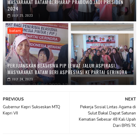
MASYARAKAT BATAM BERHARAP PRABOWO JADI PRESIDEN
2024
JULY 25, 2023
batam
PERJUANGKAN BEASISWA PIP LEWAT JALUR ASPIRASI,
MASYARAKAT BATAM BERI ASPRESIASI KE PARTAI GERINDRA
JULY 24, 2023
PREVIOUS
NEXT
Gubernur Kepri Sukseskan MTQ
Pekerja Sosial Lintas Agama di
Kepri VII
Sulut Bakal Dapat Satunan
Kematian Sebesar 48 Kali Upah
Dari BPJS TK