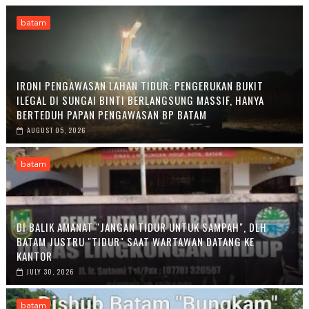
batam
IRONI PENGAWASAN LAHAN TIDUR: PENGERUKAN BUKIT
ILEGAL DI SUNGAI BINTI BERLANGSUNG MASSIF, HANYA
BERTEDUH PAPAN PENGAWASAN BP BATAM
AUGUST 05, 2026
batam
DI BALIK AMANAT "JANGAN TIDUR UNTUK SAMPAH", DLH
BATAM JUSTRU "TIDUR" SAAT WARTAWAN DATANG KE
KANTOR
JULY 30, 2026
batam