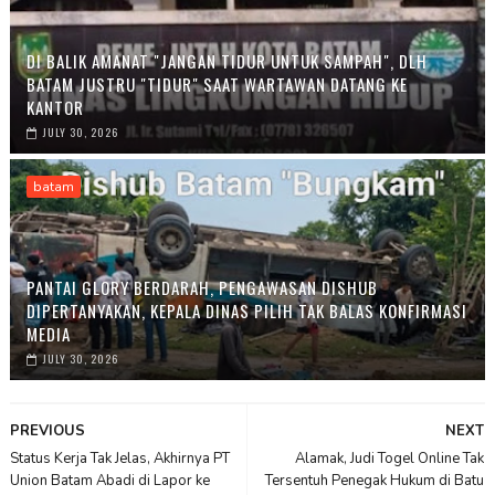
DI BALIK AMANAT "JANGAN TIDUR UNTUK SAMPAH", DLH
BATAM JUSTRU "TIDUR" SAAT WARTAWAN DATANG KE
KANTOR
JULY 30, 2026
batam
PANTAI GLORY BERDARAH, PENGAWASAN DISHUB
DIPERTANYAKAN, KEPALA DINAS PILIH TAK BALAS KONFIRMASI
MEDIA
JULY 30, 2026
PREVIOUS
NEXT
Status Kerja Tak Jelas, Akhirnya PT
Alamak, Judi Togel Online Tak
Union Batam Abadi di Lapor ke
Tersentuh Penegak Hukum di Batu