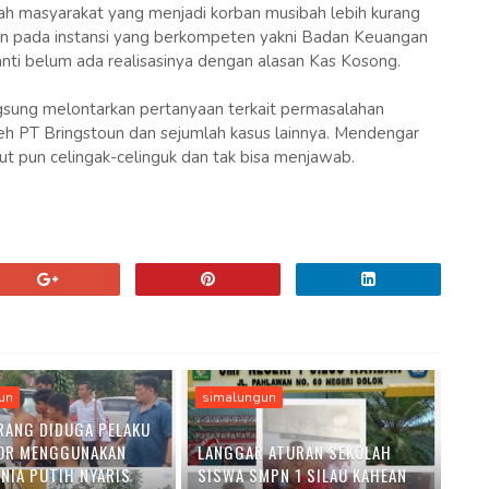
ah masyarakat yang menjadi korban musibah lebih kurang
an pada instansi yang berkompeten yakni Badan Keuangan
ti belum ada realisasinya dengan alasan Kas Kosong.
gsung melontarkan pertanyaan terkait permasalahan
h PT Bringstoun dan sejumlah kasus lainnya. Mendengar
but pun celingak-celinguk dan tak bisa menjawab.
un
simalungun
RANG DIDUGA PELAKU
OR MENGGUNAKAN
LANGGAR ATURAN SEKOLAH
ENIA PUTIH NYARIS
SISWA SMPN 1 SILAU KAHEAN