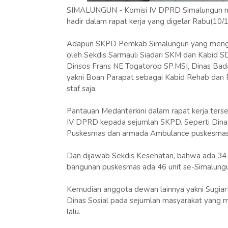
SIMALUNGUN - Komisi IV DPRD Simalungun m
hadir dalam rapat kerja yang digelar Rabu(10/1
Adapun SKPD Pemkab Simalungun yang menghadi
oleh Sekdis Sarmauli Siadari SKM dan Kabid SD
Dinsos Frans NE Togatorop SP.MSI, Dinas B
yakni Boan Parapat sebagai Kabid Rehab dan R
staf saja.
Pantauan Medanterkini dalam rapat kerja ters
IV DPRD kepada sejumlah SKPD. Seperti Din
Puskesmas dan armada Ambulance puskesmas k
Dan dijawab Sekdis Kesehatan, bahwa ada 34 
bangunan puskesmas ada 46 unit se-Simalungun
Kemudian anggota dewan lainnya yakni Sugia
Dinas Sosial pada sejumlah masyarakat yang me
lalu.