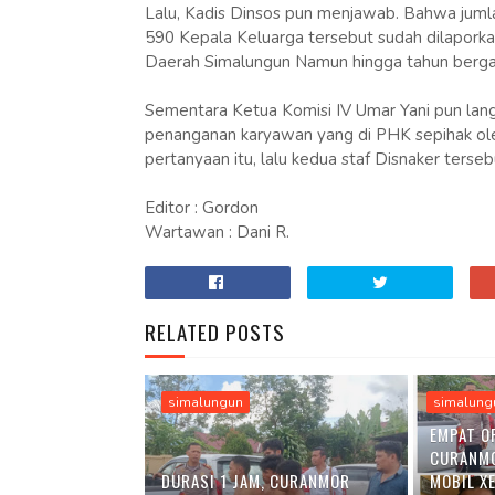
Lalu, Kadis Dinsos pun menjawab. Bahwa juml
590 Kepala Keluarga tersebut sudah dilapork
Daerah Simalungun Namun hingga tahun bergan
Sementara Ketua Komisi IV Umar Yani pun lan
penanganan karyawan yang di PHK sepihak ole
pertanyaan itu, lalu kedua staf Disnaker terse
Editor : Gordon
Wartawan : Dani R.
RELATED POSTS
simalungun
simalung
EMPAT O
CURANM
DURASI 1 JAM, CURANMOR
MOBIL X