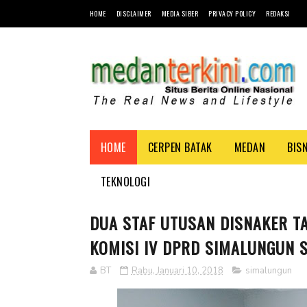
HOME
DISCLAIMER
MEDIA SIBER
PRIVACY POLICY
REDAKSI
HOME
CERPEN BATAK
MEDAN
BIS
TEKNOLOGI
DUA STAF UTUSAN DISNAKER T
KOMISI IV DPRD SIMALUNGUN S
BT
Rabu, Januari 10, 2018
simalungun