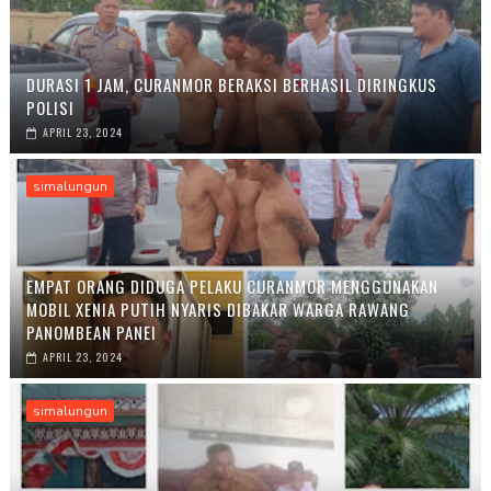
DURASI 1 JAM, CURANMOR BERAKSI BERHASIL DIRINGKUS
POLISI
APRIL 23, 2024
simalungun
EMPAT ORANG DIDUGA PELAKU CURANMOR MENGGUNAKAN
MOBIL XENIA PUTIH NYARIS DIBAKAR WARGA RAWANG
PANOMBEAN PANEI
APRIL 23, 2024
simalungun