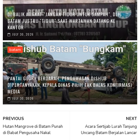
DI BALIK AMANAT "JANGAN TIDUR UNTUK SAMPAH", DLH
BATAM JUSTRU "TIDUR" SAAT WARTAWAN DATANG KE
KANTOR
JULY 30, 2026
batam
PANTAI GLORY BERDARAH, PENGAWASAN DISHUB
DIPERTANYAKAN, KEPALA DINAS PILIH TAK BALAS KONFIRMASI
MEDIA
JULY 30, 2026
PREVIOUS
NEXT
Hutan Mangrove di Batam Punah
Acara Sertijab Lurah Tanjung
di Babat Pengusaha Nakal
Uncang Batam Berjalan Lancar