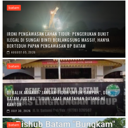
batam
IRONI PENGAWASAN LAHAN TIDUR: PENGERUKAN BUKIT
ILEGAL DI SUNGAI BINTI BERLANGSUNG MASSIF, HANYA
BERTEDUH PAPAN PENGAWASAN BP BATAM
AUGUST 05, 2026
batam
DI BALIK AMANAT "JANGAN TIDUR UNTUK SAMPAH", DLH
BATAM JUSTRU "TIDUR" SAAT WARTAWAN DATANG KE
KANTOR
JULY 30, 2026
batam