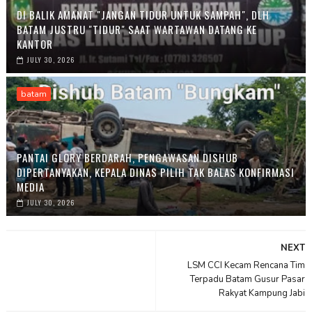
DI BALIK AMANAT "JANGAN TIDUR UNTUK SAMPAH", DLH
BATAM JUSTRU "TIDUR" SAAT WARTAWAN DATANG KE
KANTOR
JULY 30, 2026
batam
PANTAI GLORY BERDARAH, PENGAWASAN DISHUB
DIPERTANYAKAN, KEPALA DINAS PILIH TAK BALAS KONFIRMASI
MEDIA
JULY 30, 2026
NEXT
LSM CCI Kecam Rencana Tim
Terpadu Batam Gusur Pasar
Rakyat Kampung Jabi