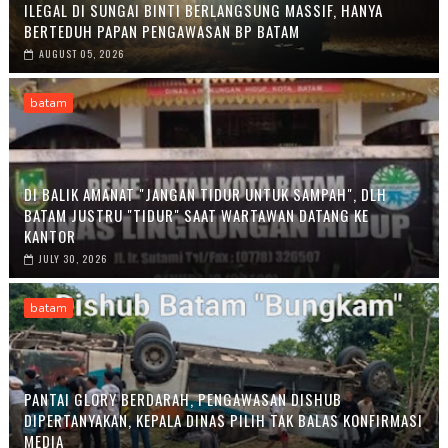
ILEGAL DI SUNGAI BINTI BERLANGSUNG MASSIF, HANYA
BERTEDUH PAPAN PENGAWASAN BP BATAM
AUGUST 05, 2026
batam
DI BALIK AMANAT "JANGAN TIDUR UNTUK SAMPAH", DLH
BATAM JUSTRU "TIDUR" SAAT WARTAWAN DATANG KE
KANTOR
JULY 30, 2026
batam
PANTAI GLORY BERDARAH, PENGAWASAN DISHUB
DIPERTANYAKAN, KEPALA DINAS PILIH TAK BALAS KONFIRMASI
MEDIA